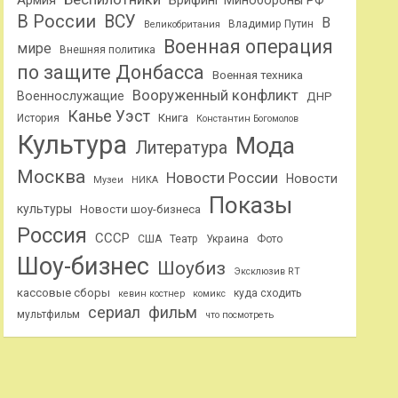
Армия
Брифинг Минобороны РФ
В России
ВСУ
В
Владимир Путин
Великобритания
Военная операция
мире
Внешняя политика
по защите Донбасса
Военная техника
Вооруженный конфликт
Военнослужащие
ДНР
Канье Уэст
Книга
История
Константин Богомолов
Культура
Мода
Литература
Москва
Новости России
Новости
Музеи
НИКА
Показы
культуры
Новости шоу-бизнеса
Россия
СССР
США
Театр
Украина
Фото
Шоу-бизнес
Шоубиз
Эксклюзив RT
кассовые сборы
куда сходить
кевин костнер
комикс
сериал
фильм
мультфильм
что посмотреть