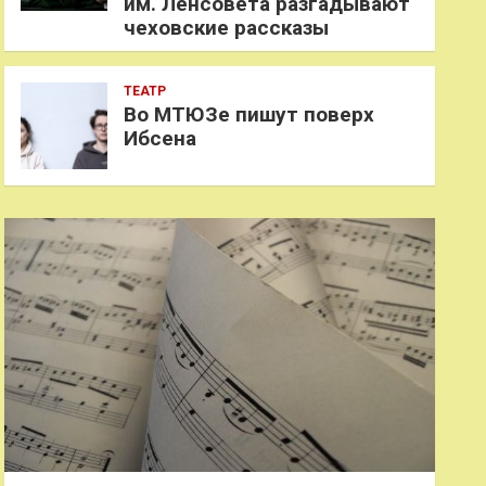
им. Ленсовета разгадывают
чеховские рассказы
ТЕАТР
Во МТЮЗе пишут поверх
Ибсена