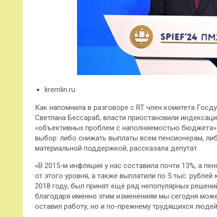
kremlin.ru
Как напомнила в разговоре с RT член комитета Госд
Светлана Бессараб, власти приостановили индексац
«объективных проблем с наполняемостью бюджета».
выбор: либо снижать выплаты всем пенсионерам, л
материальной поддержкой, рассказала депутат.
«В 2015-м инфляция у нас составила почти 13%, а п
от этого уровня, а также выплатили по 5 тыс. рублей
2018 году, был принят ещё ряд непопулярных решени
благодаря именно этим изменениям мы сегодня можем
оставил работу, но и по-прежнему трудящихся людей