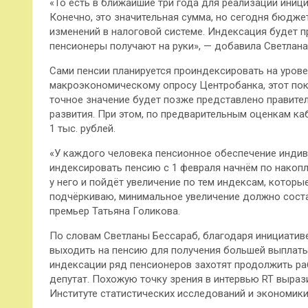
«То есть в ближайшие три года для реализации иниц
Конечно, это значительная сумма, но сегодня бюджет
изменений в налоговой системе. Индексация будет 
пенсионеры получают на руки», — добавила Светлана
Сами пенсии планируется проиндексировать на уров
макроэкономическому опросу Центробанка, этот пок
точное значение будет позже представлено правите
развития. При этом, по предварительным оценкам ка
1 тыс. рублей.
«У каждого человека пенсионное обеспечение индиви
индексировать пенсию с 1 февраля начнём по накопле
у него и пойдёт увеличение по тем индексам, которы
подчёркиваю, минимальное увеличение должно состави
премьер Татьяна Голикова.
По словам Светланы Бессараб, благодаря инициатив
выходить на пенсию для получения большей выплаты
индексации ряд пенсионеров захотят продолжить раб
депутат. Похожую точку зрения в интервью RT выра
Институте статистических исследований и экономик