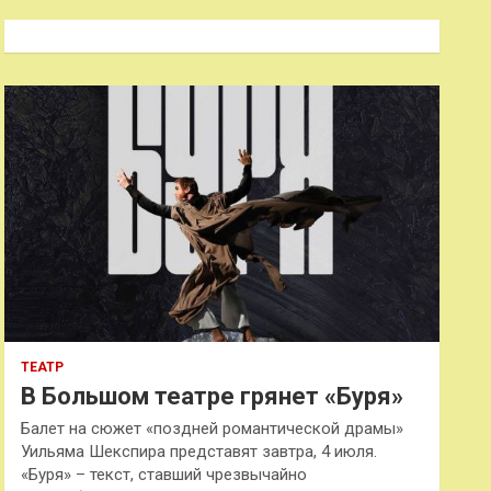
с
к
ТЕАТР
В Большом театре грянет «Буря»
Балет на сюжет «поздней романтической драмы»
Уильяма Шекспира представят завтра, 4 июля.
«Буря» – текст, ставший чрезвычайно