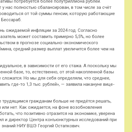
иативы потребуется более полутриллиона рублей.
 у нас полностью сбалансирован, в том числе за счёт
проводиться от той суммы пенсии, которую работающие
 Бессараб.
ень ожидаемой инфляции за 2024 год. Согласно
азатель может составить примерно 5,5%, но более
льством в прогнозе социально-экономического
бмина, средний размер выплат увеличится более чем на
дуальное, в зависимости от его стажа. А поскольку мы
нной базе, то, естественно, от этой накопленной базы
е сложатся. Но мы для себя определяли, что среднее,
ть где-то 1,3 тыс. рублей», — заявила накануне вице-
е трудящимся гражданам больше не придётся решать,
 или нет. Как ожидается, на фоне возобновления
отать, что позитивно отразится на экономике, уверена
зил и директор Центра конъюнктурных исследований при
и знаний НИУ ВШЭ Георгий Остапкович.