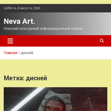
Перейти
Суббота, 8 августа, 2026
к
содержимому
Neva Art.
Невский культурный информационный портал.
Главная
дисней
Метка:
дисней