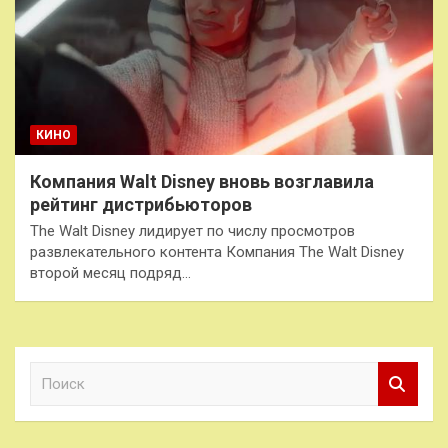
КИНО
Компания Walt Disney вновь возглавила
рейтинг дистрибьюторов
The Walt Disney лидирует по числу просмотров
развлекательного контента Компания The Walt Disney
второй месяц подряд…
П
о
и
с