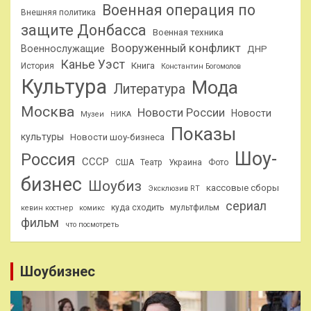
Военная операция по
Внешняя политика
защите Донбасса
Военная техника
Вооруженный конфликт
Военнослужащие
ДНР
Канье Уэст
Книга
История
Константин Богомолов
Культура
Мода
Литература
Москва
Новости России
Новости
Музеи
НИКА
Показы
культуры
Новости шоу-бизнеса
Шоу-
Россия
СССР
США
Театр
Украина
Фото
бизнес
Шоубиз
кассовые сборы
Эксклюзив RT
сериал
куда сходить
мультфильм
кевин костнер
комикс
фильм
что посмотреть
Шоубизнес