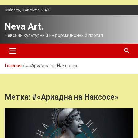
Перейти
Суббота, 8 августа, 2026
к
содержимому
Neva Art.
Невский культурный информационный портал.
Главная
#«Ариадна на Наксосе»
Метка:
#«Ариадна на Наксосе»