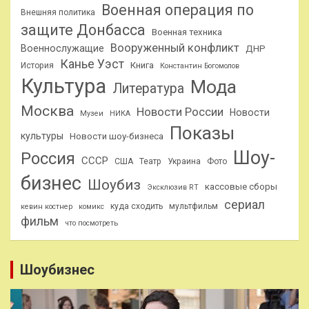
Военная операция по
Внешняя политика
защите Донбасса
Военная техника
Вооруженный конфликт
Военнослужащие
ДНР
Канье Уэст
Книга
История
Константин Богомолов
Культура
Мода
Литература
Москва
Новости России
Новости
Музеи
НИКА
Показы
культуры
Новости шоу-бизнеса
Шоу-
Россия
СССР
США
Театр
Украина
Фото
бизнес
Шоубиз
кассовые сборы
Эксклюзив RT
сериал
куда сходить
мультфильм
кевин костнер
комикс
фильм
что посмотреть
Шоубизнес