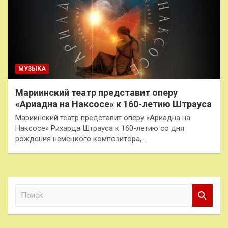
МУЗЫКА
Мариинский театр представит оперу
«Ариадна на Наксосе» к 160-летию Штрауса
Мариинский театр представит оперу «Ариадна на
Наксосе» Рихарда Штрауса к 160-летию со дня
рождения немецкого композитора,…
П
о
и
с