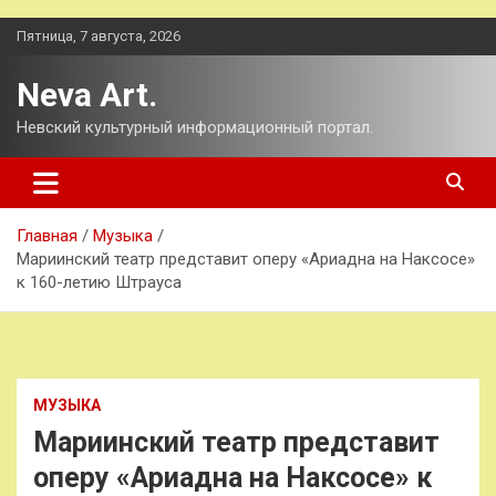
Перейти
Пятница, 7 августа, 2026
к
содержимому
Neva Art.
Невский культурный информационный портал.
Главная
Музыка
Мариинский театр представит оперу «Ариадна на Наксосе»
к 160-летию Штрауса
МУЗЫКА
Мариинский театр представит
оперу «Ариадна на Наксосе» к