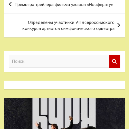
Навигация
Премьера трейлера фильма ужасов «Носферату»
по
записям
Определены участники VII Всероссийского
конкурса артистов симфонического оркестра
П
о
и
с
к