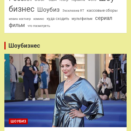
бизнес
Шоубиз
кассовые сборы
Эксклюзив RT
сериал
куда сходить
мультфильм
кевин костнер
комикс
фильм
что посмотреть
Шоубизнес
ШОУБИЗ