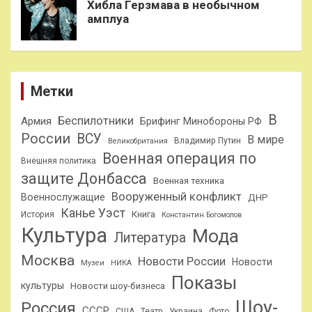
Хибла Герзмава в необычном
амплуа
Метки
В
Беспилотники
Армия
Брифинг Минобороны РФ
России
ВСУ
В мире
Владимир Путин
Великобритания
Военная операция по
Внешняя политика
защите Донбасса
Военная техника
Вооруженный конфликт
Военнослужащие
ДНР
Канье Уэст
Книга
История
Константин Богомолов
Культура
Мода
Литература
Москва
Новости России
Новости
Музеи
НИКА
Показы
культуры
Новости шоу-бизнеса
Шоу-
Россия
СССР
США
Театр
Украина
Фото