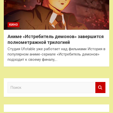
КИНО
Аниме «Истребитель демонов» завершится
полнометражной трилогией
Студия Ufotable уже работает над фильмами История в
популярном аниме-сериале «Истребитель демонов»
подходит к своему финалу,…
П
о
и
с
к