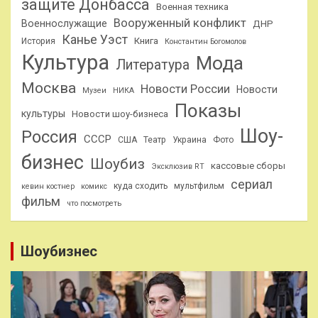
защите Донбасса
Военная техника
Вооруженный конфликт
Военнослужащие
ДНР
Канье Уэст
Книга
История
Константин Богомолов
Культура
Мода
Литература
Москва
Новости России
Новости
Музеи
НИКА
Показы
культуры
Новости шоу-бизнеса
Шоу-
Россия
СССР
США
Театр
Украина
Фото
бизнес
Шоубиз
кассовые сборы
Эксклюзив RT
сериал
куда сходить
мультфильм
кевин костнер
комикс
фильм
что посмотреть
Шоубизнес