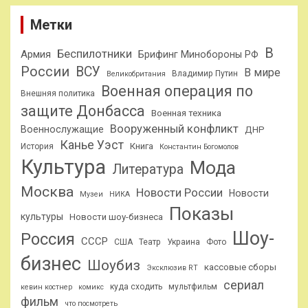
Метки
В
Беспилотники
Армия
Брифинг Минобороны РФ
России
ВСУ
В мире
Владимир Путин
Великобритания
Военная операция по
Внешняя политика
защите Донбасса
Военная техника
Вооруженный конфликт
Военнослужащие
ДНР
Канье Уэст
Книга
История
Константин Богомолов
Культура
Мода
Литература
Москва
Новости России
Новости
Музеи
НИКА
Показы
культуры
Новости шоу-бизнеса
Шоу-
Россия
СССР
США
Театр
Украина
Фото
бизнес
Шоубиз
кассовые сборы
Эксклюзив RT
сериал
куда сходить
мультфильм
кевин костнер
комикс
фильм
что посмотреть