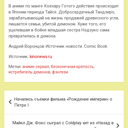
В аниме по манге Коехару Готогэ действие происходит
в Японии периода Тайсе. Добросердечный Тандзиро,
зарабатывающий на жизнь продажей древесного угля,
лишается семьи, убитой демоном. Хуже того, его
уцелевшая в бойне младшая сестра Нэдзуко сама
превратилась в демона.
Андрей Воронцов Источник новости: Comic Book
Источник:
kinonews.ru
Метки:
аниме-сериал
,
бесконечная крепость
,
истребитель демонов
,
фэнтези
Навигация
Начались съемки фильма «Рождение империи» о
по
Петре I
записям
Майкл Дж. Фокс сыграл с Coldplay хит из «Назад в