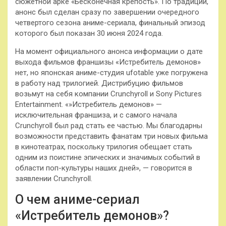
сюжетной арке «Бесконечная крепость». По традиции,
анонс был сделан сразу по завершении очередного
четвертого сезона аниме-сериала, финальный эпизод
которого был показан 30 июня 2024 года.
На момент официального анонса информации о дате
выхода фильмов франшизы «Истребитель демонов»
нет, но японская аниме-студия ufotable уже погружена
в работу над трилогией. Дистрибуцию фильмов
возьмут на себя компании Crunchyroll и Sony Pictures
Entertainment. «»Истребитель демонов» —
исключительная франшиза, и с самого начала
Crunchyroll был рад стать ее частью. Мы благодарны
возможности представить фанатам три новых фильма
в кинотеатрах, поскольку трилогия обещает стать
одним из поистине эпических и значимых событий в
области поп-культуры наших дней», — говорится в
заявлении Crunchyroll.
О чем аниме-сериал
«Истребитель демонов»?