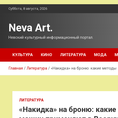
Перейти
Суббота, 8 августа, 2026
к
содержимому
Neva Art.
Невский культурный информационный портал.
КУЛЬТУРА
КИНО
ЛИТЕРАТУРА
МОДА
М
Главная
Литература
«Накидка» на броню: какие методы
ЛИТЕРАТУРА
«Накидка» на броню: каки