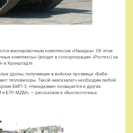
ются маскировочным комплексом «Накидка». Об этом
ные комплексы» (входит в госкорпорацию «Ростех») на
» в Кронштадте.
ёлые дроны, получившие в войсках прозвище «Баба-
огают тепловизоры. Такой «маскхалат» необходим любой
 кроме БМП-3, «Накидками» оснащается и другая
М и БТР-МДМ», — рассказали в «Высокоточных