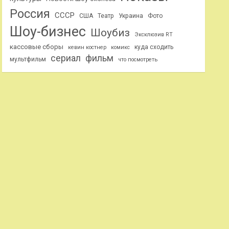
Россия
СССР
США
Театр
Украина
Фото
Шоу-бизнес
Шоубиз
Эксклюзив RT
кассовые сборы
куда сходить
кевин костнер
комикс
сериал
фильм
мультфильм
что посмотреть