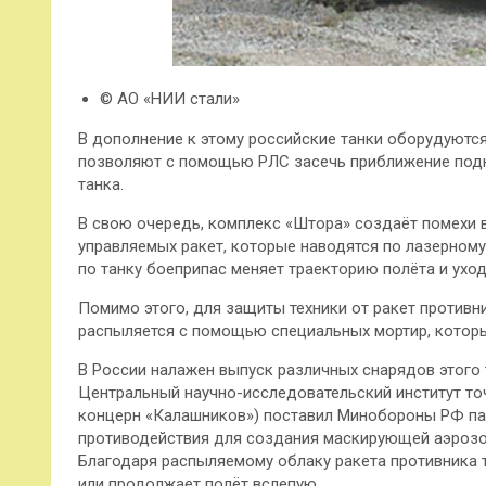
© АО «НИИ стали»
В дополнение к этому российские танки оборудуютс
позволяют с помощью РЛС засечь приближение подка
танка.
В свою очередь, комплекс «Штора» создаёт помехи 
управляемых ракет, которые наводятся по лазерному
по танку боеприпас меняет траекторию полёта и уход
Помимо этого, для защиты техники от ракет противн
распыляется с помощью специальных мортир, котор
В России налажен выпуск различных снарядов этого ти
Центральный научно-исследовательский институт т
концерн «Калашников») поставил Минобороны РФ па
противодействия для создания маскирующей аэрозо
Благодаря распыляемому облаку ракета противника т
или продолжает полёт вслепую.