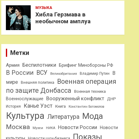
МУЗЫКА
Хибла Герзмава в
необычном амплуа
Метки
Беспилотники
Армия
Брифинг Минобороны РФ
В России
ВСУ
В
Владимир Путин
Великобритания
Военная операция
мире
Внешняя политика
по защите Донбасса
Военная техника
Вооруженный конфликт
Военнослужащие
ДНР
Канье Уэст
Книга
История
Константин Богомолов
Культура
Мода
Литература
Москва
Новости России
Новости
Музеи
НИКА
Показы
культуры
Новости шоу-бизнеса