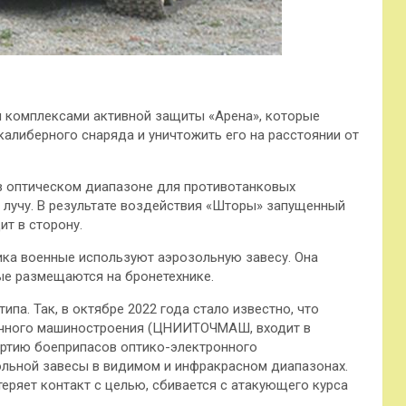
я комплексами активной защиты «Арена», которые
либерного снаряда и уничтожить его на расстоянии от
в оптическом диапазоне для противотанковых
 лучу. В результате воздействия «Шторы» запущенный
ит в сторону.
ика военные используют аэрозольную завесу. Она
ые размещаются на бронетехнике.
па. Так, в октябре 2022 года стало известно, что
очного машиностроения (ЦНИИТОЧМАШ, входит в
ртию боеприпасов оптико-электронного
льной завесы в видимом и инфракрасном диапазонах.
еряет контакт с целью, сбивается с атакующего курса