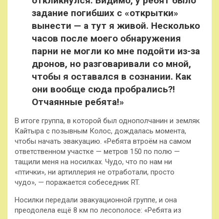
откликнулся. Видимо, у ребят было
задание погибших с «открытки»
вынести — а тут я живой. Несколько
часов после моего обнаружения
парни не могли ко мне подойти из-за
дронов, но разговаривали со мной,
чтобы я оставался в сознании. Как
они вообще сюда пробрались?!
Отчаянные ребята!»
В итоге группа, в которой был однополчанин и земляк
Кайтыра с позывным Колос, дождалась момента,
чтобы начать эвакуацию. «Ребята втроём на самом
ответственном участке — метров 150 по полю —
тащили меня на носилках. Чудо, что по нам ни
«птички», ни артиллерия не отработали, просто
чудо», — поражается собеседник RT.
Носилки передали эвакуационной группе, и она
преодолела ещё 8 км по лесополосе: «Ребята из