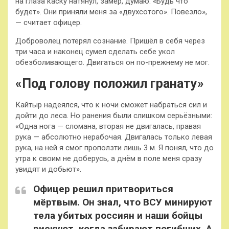
на глаза каску натянул, замер, думаю: «Будь что
будет». Они приняли меня за «двухсотого». Повезло»,
— считает офицер.
Доброволец потерял сознание. Пришёл в себя через
три часа и наконец сумел сделать себе укол
обезболивающего. Двигаться он по-прежнему не мог.
«Под голову положил гранату»
Кайтыр надеялся, что к ночи сможет набраться сил и
дойти до леса. Но ранения были слишком серьёзными:
«Одна нога — сломана, вторая не двигалась, правая
рука — абсолютно нерабочая. Двигалась только левая
рука, на ней я смог проползти лишь 3 м. Я понял, что до
утра к своим не доберусь, а днём в поле меня сразу
увидят и добьют».
Офицер решил притвориться
мёртвым. Он знал, что ВСУ минируют
тела убитых россиян и наши бойцы
рискуют, когда забирают погибших. А