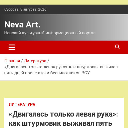
Перейти
Суббота, 8 августа, 2026
к
содержимому
Neva Art.
Невский культурный информационный портал.
Главная
Литература
«Двигалась только левая рука»: как штурмовик выживал
пять дней после атаки беспилотников ВСУ
ЛИТЕРАТУРА
«Двигалась только левая рука»:
как штурмовик выживал пять