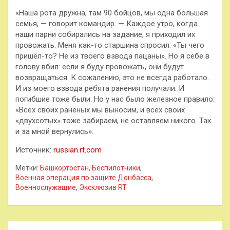
«Наша рота дружна, там 90 бойцов, мы одна большая
семья, — говорит командир. — Каждое утро, когда
наши парни собирались на задание, я приходил их
провожать. Меня как-то старшина спросил: «Ты чего
пришёл-то? Не из твоего взвода пацаны». Но я себе в
голову вбил: если я буду провожать, они будут
возвращаться. К сожалению, это не всегда работало.
И из моего взвода ребята ранения получали. И
погибшие тоже были. Но у нас было железное правило:
«Всех своих раненых мы выносим, и всех своих
«двухсотых» тоже забираем, не оставляем никого. Так
и за мной вернулись».
Источник:
russian.rt.com
Метки:
Башкортостан
,
Беспилотники
,
Военная операция по защите Донбасса
,
Военнослужащие
,
Эксклюзив RT
Навигация