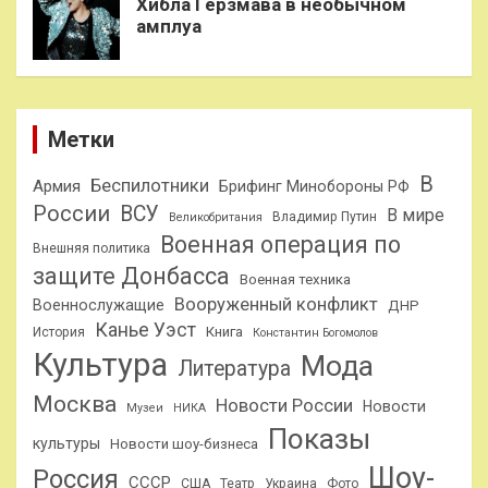
Хибла Герзмава в необычном
амплуа
Метки
В
Беспилотники
Армия
Брифинг Минобороны РФ
России
ВСУ
В мире
Владимир Путин
Великобритания
Военная операция по
Внешняя политика
защите Донбасса
Военная техника
Вооруженный конфликт
Военнослужащие
ДНР
Канье Уэст
Книга
История
Константин Богомолов
Культура
Мода
Литература
Москва
Новости России
Новости
Музеи
НИКА
Показы
культуры
Новости шоу-бизнеса
Шоу-
Россия
СССР
США
Театр
Украина
Фото