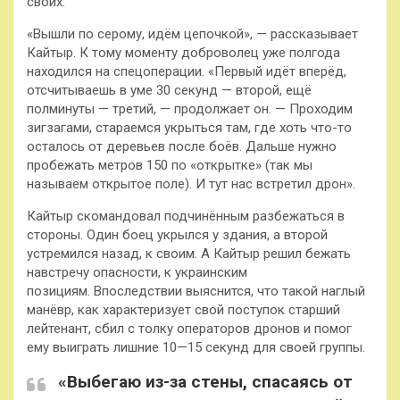
своих.
«Вышли по серому, идём цепочкой», — рассказывает
Кайтыр. К тому моменту доброволец уже полгода
находился на спецоперации. «Первый идёт вперёд,
отсчитываешь в уме 30 секунд — второй, ещё
полминуты — третий, — продолжает он. — Проходим
зигзагами, стараемся укрыться там, где хоть что-то
осталось от деревьев после боёв. Дальше нужно
пробежать метров 150 по «открытке» (так мы
называем открытое поле). И тут нас встретил дрон».
Кайтыр скомандовал подчинённым разбежаться в
стороны. Один боец укрылся у здания, а второй
устремился назад, к своим. А Кайтыр решил бежать
навстречу опасности, к украинским
позициям. Впоследствии выяснится, что такой наглый
манёвр, как характеризует свой поступок старший
лейтенант, сбил с толку операторов дронов и помог
ему выиграть лишние 10—15 секунд для своей группы.
«Выбегаю из-за стены, спасаясь от