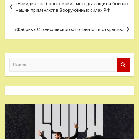
«Накидка» на броню: какие методы защиты боевых
по
машин применяют в Вооружённых силах РФ
записям
«Фабрика Станиславского» готовится к открытию
П
о
и
с
к