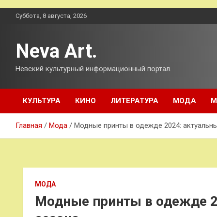
Перейти
Суббота, 8 августа, 2026
к
содержимому
Neva Art.
Невский культурный информационный портал.
КУЛЬТУРА
КИНО
ЛИТЕРАТУРА
МОДА
М
Главная
Мода
Модные принты в одежде 2024: актуальн
МОДА
Модные принты в одежде 2