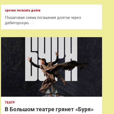
с
к
срочно погасить долги
Пошаговая схема погашения долгов через
дебиторскую. . .
ТЕАТР
В Большом театре грянет «Буря»