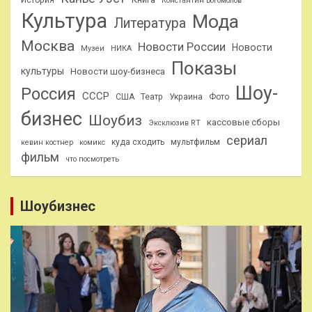
Константин Богомолов
Культура
Мода
Литература
Москва
Новости России
Новости
Музеи
НИКА
Показы
культуры
Новости шоу-бизнеса
Шоу-
Россия
СССР
США
Театр
Украина
Фото
бизнес
Шоубиз
кассовые сборы
Эксклюзив RT
сериал
куда сходить
мультфильм
кевин костнер
комикс
фильм
что посмотреть
Шоубизнес