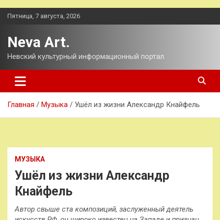
Перейти
Пятница, 7 августа, 2026
к
содержимому
Neva Art.
Невский культурный информационный портал.
Главная
Музыка
Ушёл из жизни Александр Кнайфель
МУЗЫКА
Ушёл из жизни Александр
Кнайфель
Автор свыше ста композиций, заслуженный деятель
искусств РФ, он широко известен на Западе и признан