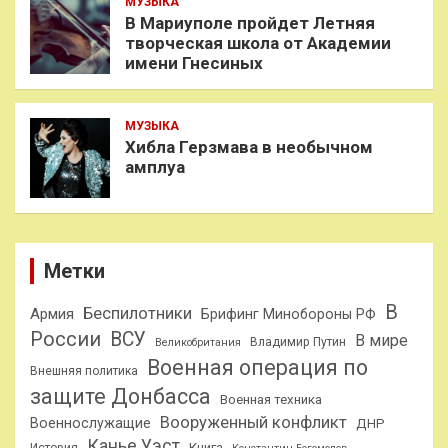
МУЗЫКА
В Мариуполе пройдет Летняя
творческая школа от Академии
имени Гнесиных
МУЗЫКА
Хибла Герзмава в необычном
амплуа
Метки
В
Беспилотники
Армия
Брифинг Минобороны РФ
России
ВСУ
В мире
Владимир Путин
Великобритания
Военная операция по
Внешняя политика
защите Донбасса
Военная техника
Вооруженный конфликт
Военнослужащие
ДНР
Канье Уэст
Книга
История