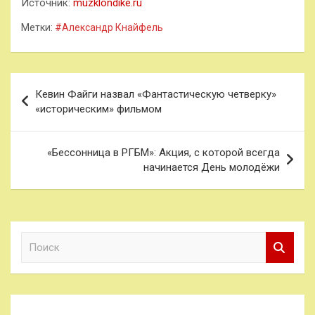
Источник:
muzklondike.ru
Метки:
#Александр Кнайфель
Навигация
Кевин Файги назвал «Фантастическую четверку»
по
«историческим» фильмом
записям
«Бессонница в РГБМ»: Акция, с которой всегда
начинается День молодёжи
П
о
и
с
к