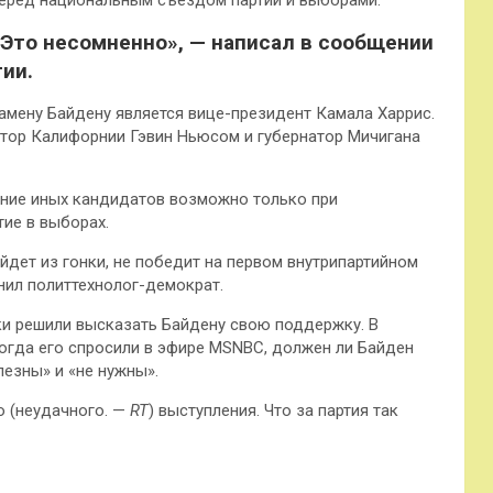
перед национальным съездом партии и выборами.
 Это несомненно», — написал в сообщении
ии.
мену Байдену является вице-президент Камала Харрис.
атор Калифорнии Гэвин Ньюсом и губернатор Мичигана
жение иных кандидатов возможно только при
тие в выборах.
ыйдет из гонки, не победит на первом внутрипартийном
нил политтехнолог-демократ.
ки решили высказать Байдену свою поддержку. В
Когда его спросили в эфире MSNBC, должен ли Байден
лезны» и «не нужны».
о (неудачного. —
RT
) выступления. Что за партия так