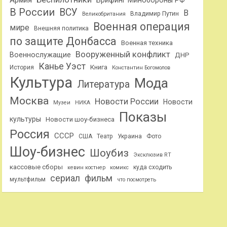
Армия
Брифинг Минобороны РФ
В России
ВСУ
В
Владимир Путин
Великобритания
Военная операция
мире
Внешняя политика
по защите Донбасса
Военная техника
Вооруженный конфликт
Военнослужащие
ДНР
Канье Уэст
Книга
История
Константин Богомолов
Культура
Мода
Литература
Москва
Новости России
Новости
Музеи
НИКА
Показы
культуры
Новости шоу-бизнеса
Россия
СССР
США
Театр
Украина
Фото
Шоу-бизнес
Шоубиз
Эксклюзив RT
кассовые сборы
куда сходить
кевин костнер
комикс
сериал
фильм
мультфильм
что посмотреть