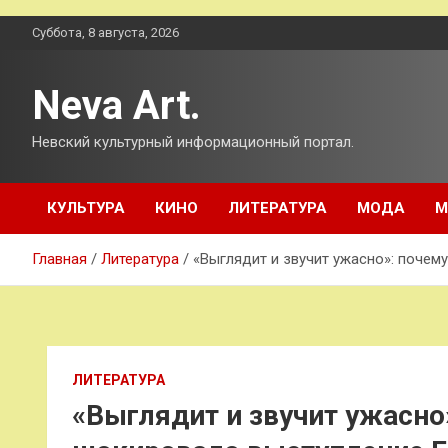
Перейти
Суббота, 8 августа, 2026
к
содержимому
Neva Art.
Невский культурный информационный портал.
КУЛЬТУРА
КИНО
ЛИТЕРАТУРА
МОДА
М
Главная
Литература
«Выглядит и звучит ужасно»: почем
ЛИТЕРАТУРА
«Выглядит и звучит ужасно