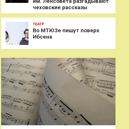
им. Ленсовета разгадывают
чеховские рассказы
ТЕАТР
Во МТЮЗе пишут поверх
Ибсена