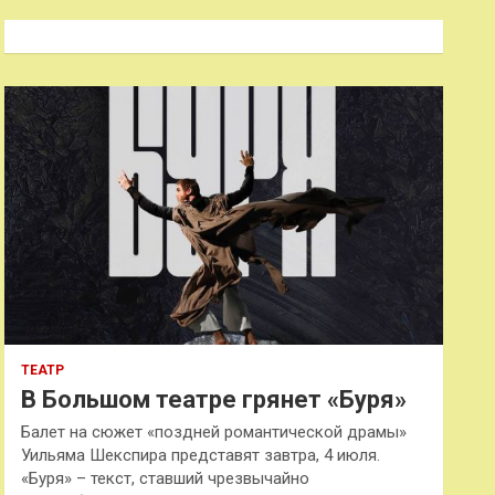
с
к
ТЕАТР
В Большом театре грянет «Буря»
Балет на сюжет «поздней романтической драмы»
Уильяма Шекспира представят завтра, 4 июля.
«Буря» – текст, ставший чрезвычайно