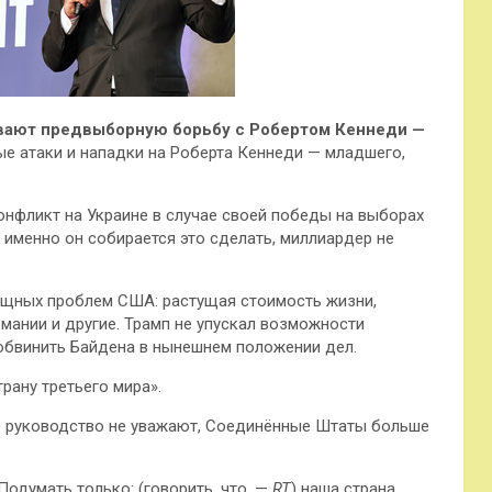
ивают предвыборную борьбу с Робертом Кеннеди —
 атаки и нападки на Роберта Кеннеди — младшего,
конфликт на Украине в случае своей победы на выборах
к именно он собирается это сделать, миллиардер не
ущных проблем США: растущая стоимость жизни,
мании и другие. Трамп не упускал возможности
 обвинить Байдена в нынешнем положении дел.
рану третьего мира».
ше руководство не уважают, Соединённые Штаты больше
одумать только: (говорить, что. —
RT
) наша страна