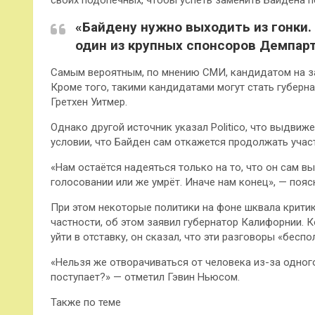
своих подопечных, чтобы успеть заменить Байдена 
«Байдену нужно выходить из гонки.
один из крупных спонсоров Демпарт
Самым вероятным, по мнению СМИ, кандидатом на за
Кроме того, такими кандидатами могут стать губерн
Гретхен Уитмер.
Однако другой источник указал Politico, что выдви
условии, что Байден сам откажется продолжать учас
«Нам остаётся надеяться только на то, что он сам в
голосовании или же умрёт. Иначе нам конец», — пояс
При этом некоторые политики на фоне шквала крити
частности, об этом заявил губернатор Калифорнии. 
уйти в отставку, он сказал, что эти разговоры «беспо
«Нельзя же отворачиваться от человека из-за одног
поступает?» — отметил Гэвин Ньюсом.
Также по теме