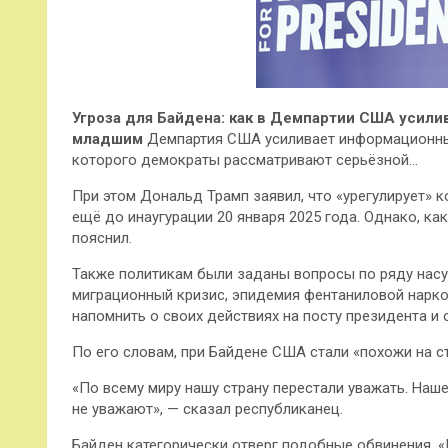
Угроза для Байдена: как в Демпартии США усил
младшим
Демпартия США усиливает информационные
которого демократы рассматривают серьёзной…
При этом Дональд Трамп заявил, что «урегулирует» 
ещё до инаугурации 20 января 2025 года. Однако, ка
пояснил.
Также политикам были заданы вопросы по ряду нас
миграционный кризис, эпидемия фентаниловой нарко
напомнить о своих действиях на посту президента и
По его словам, при Байдене США стали «похожи на ст
«По всему миру нашу страну перестали уважать. На
не уважают», — сказал республиканец.
Байден категорически отверг подобные обвинения. «П