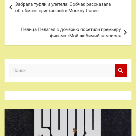
Забрала туфли и улетела: Собчак рассказала
по
об обмане приехавшей в Москву Лопес
записям
Певица Пелагея с дочерью посетили премьеру
фильма «Мой любимый чемпион»
П
о
и
с
к