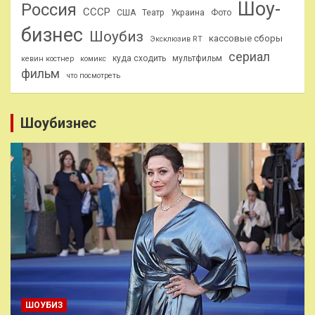
Шоу-
Россия
СССР
США
Театр
Украина
Фото
бизнес
Шоубиз
кассовые сборы
Эксклюзив RT
сериал
куда сходить
мультфильм
кевин костнер
комикс
фильм
что посмотреть
Шоубизнес
ШОУБИЗ