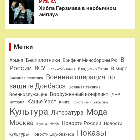
МУЗЫКА
Хибла Герзмава в необычном
амплуа
Метки
В
Беспилотники
Армия
Брифинг Минобороны РФ
России
ВСУ
В мире
Владимир Путин
Великобритания
Военная операция по
Внешняя политика
защите Донбасса
Военная техника
Вооруженный конфликт
Военнослужащие
ДНР
Канье Уэст
Книга
История
Константин Богомолов
Культура
Мода
Литература
Москва
Новости России
Новости
Музеи
НИКА
Показы
культуры
Новости шоу-бизнеса