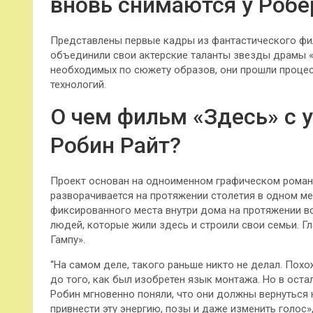
вновь снимаются у Робе
Представлены первые кадры из фантастического фил
объединили свои актерские таланты звезды драмы «
необходимых по сюжету образов, они прошли проц
технологий.
О чем фильм «Здесь» с 
Робин Райт?
Проект основан на одноименном графическом романе
разворачивается на протяжении столетия в одном мес
фиксированного места внутри дома на протяжении вс
людей, которые жили здесь и строили свои семьи. Гл
Гампу».
“На самом деле, такого раньше никто не делал. Пох
до того, как был изобретен язык монтажа. Но в оста
Робин мгновенно поняли, что они должны вернуться н
привнести эту энергию, позы и даже изменить голос»