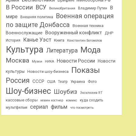
Армия
Брифинг Минобороны РФ
В России
ВСУ
В
Владимир Путин
Великобритания
Военная операция
мире
Внешняя политика
по защите Донбасса
Военная техника
Вооруженный конфликт
Военнослужащие
ДНР
Канье Уэст
Книга
История
Константин Богомолов
Культура
Мода
Литература
Москва
Новости России
Новости
Музеи
НИКА
Показы
культуры
Новости шоу-бизнеса
Россия
СССР
США
Театр
Украина
Фото
Шоу-бизнес
Шоубиз
Эксклюзив RT
кассовые сборы
куда сходить
кевин костнер
комикс
сериал
фильм
мультфильм
что посмотреть