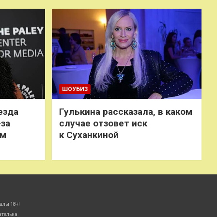
ШОУБИЗ
езда
Гулькина рассказала, в каком
-за
случае отзовет иск
ем
к Суханкиной
алы 18+!
ательна.