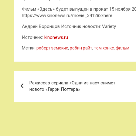
Фильм «Здесь» будет выпущен в прокат 15 ноября 20
https://www.kinonews.ru/movie_341282/here.
Андрей Воронцов Источник новости: Variety
Источник:
kinonews.ru
Метки:
роберт земекис
,
робин райт
,
том хэнкс
,
фильм
Навигация
Режиссер сериала «Одни из нас» снимет
по
нового «Гарри Поттера»
записям