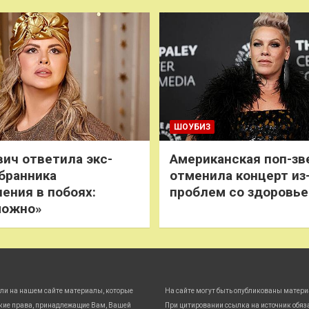
ШОУБИЗ
ич ответила экс-
Американская поп-зв
бранника
отменила концерт из
нения в побоях:
проблем со здоровь
можно»
ли на нашем сайте материалы, которые
На сайте могут быть опубликованы матери
кие права, принадлежащие Вам, Вашей
При цитировании ссылка на источник обяз