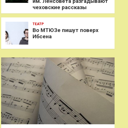
им. Ленсовета разгадывают
чеховские рассказы
ТЕАТР
Во МТЮЗе пишут поверх
Ибсена