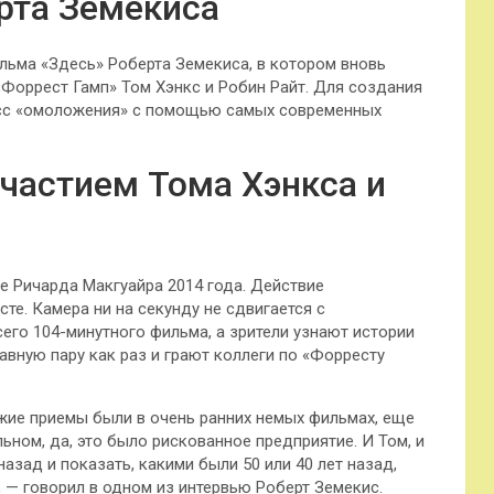
рта Земекиса
ьма «Здесь» Роберта Земекиса, в котором вновь
Форрест Гамп» Том Хэнкс и Робин Райт. Для создания
есс «омоложения» с помощью самых современных
участием Тома Хэнкса и
 Ричарда Макгуайра 2014 года. Действие
те. Камера ни на секунду не сдвигается с
его 104-минутного фильма, а зрители узнают истории
авную пару как раз и грают коллеги по «Форресту
ожие приемы были в очень ранних немых фильмах, еще
льном, да, это было рискованное предприятие. И Том, и
азад и показать, какими были 50 или 40 лет назад,
, — говорил в одном из интервью Роберт Земекис.