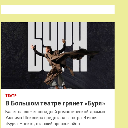
с
к
ТЕАТР
В Большом театре грянет «Буря»
Балет на сюжет «поздней романтической драмы»
Уильяма Шекспира представят завтра, 4 июля.
«Буря» – текст, ставший чрезвычайно