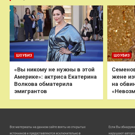
ШОУБИЗ
ШОУБИЗ
«Вы никому не нужны в этой
Семенов
Америке»: актриса Екатерина
жене из
Волкова обматерила
на обви
эмигрантов
«Невоз
Все материалы на данном сайте взяты из открытых
Если Вы обнаружи
источников и предоставляются исключительно в
нарушают авторс