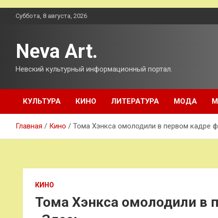
Перейти
Суббота, 8 августа, 2026
к
содержимому
Neva Art.
Невский культурный информационный портал.
КУЛЬТУРА
КИНО
ЛИТЕРАТУРА
МОДА
М
Главная
Кино
Тома Хэнкса омолодили в первом кадре 
КИНО
Тома Хэнкса омолодили в 