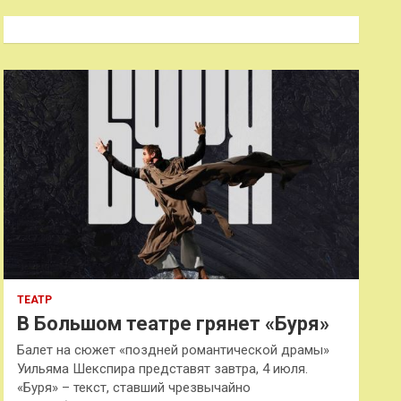
с
к
ТЕАТР
В Большом театре грянет «Буря»
Балет на сюжет «поздней романтической драмы»
Уильяма Шекспира представят завтра, 4 июля.
«Буря» – текст, ставший чрезвычайно