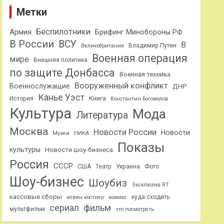
Метки
Беспилотники
Армия
Брифинг Минобороны РФ
В России
ВСУ
В
Владимир Путин
Великобритания
Военная операция
мире
Внешняя политика
по защите Донбасса
Военная техника
Вооруженный конфликт
Военнослужащие
ДНР
Канье Уэст
Книга
История
Константин Богомолов
Культура
Мода
Литература
Москва
Новости России
Новости
Музеи
НИКА
Показы
культуры
Новости шоу-бизнеса
Россия
СССР
США
Театр
Украина
Фото
Шоу-бизнес
Шоубиз
Эксклюзив RT
кассовые сборы
куда сходить
кевин костнер
комикс
сериал
фильм
мультфильм
что посмотреть