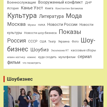
Вооруженный конфликт
Военнослужащие
ДНР
Канье Уэст
Книга
История
Константин Богомолов
Культура
Мода
Литература
Москва
Новости России
Новости
Музеи
НИКА
Показы
культуры
Новости шоу-бизнеса
Шоу-
Россия
СССР
США
Театр
Украина
Фото
бизнес
Шоубиз
кассовые сборы
Эксклюзив RT
сериал
куда сходить
мультфильм
кевин костнер
комикс
фильм
что посмотреть
Шоубизнес