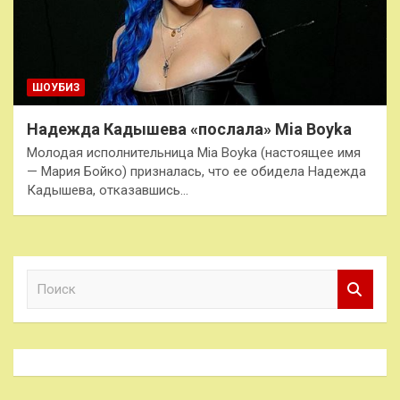
ШОУБИЗ
Надежда Кадышева «послала» Mia Boyka
Молодая исполнительница Mia Boyka (настоящее имя
— Мария Бойко) призналась, что ее обидела Надежда
Кадышева, отказавшись…
П
о
и
с
к