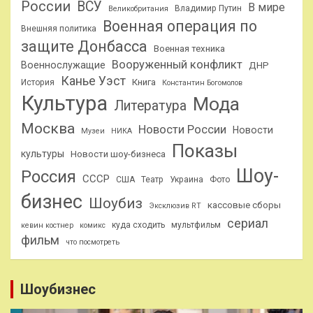
России
ВСУ
В мире
Владимир Путин
Великобритания
Военная операция по
Внешняя политика
защите Донбасса
Военная техника
Вооруженный конфликт
Военнослужащие
ДНР
Канье Уэст
Книга
История
Константин Богомолов
Культура
Мода
Литература
Москва
Новости России
Новости
Музеи
НИКА
Показы
культуры
Новости шоу-бизнеса
Шоу-
Россия
СССР
США
Театр
Украина
Фото
бизнес
Шоубиз
кассовые сборы
Эксклюзив RT
сериал
куда сходить
мультфильм
кевин костнер
комикс
фильм
что посмотреть
Шоубизнес