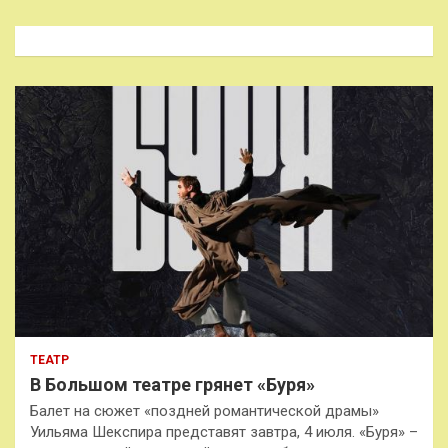
с
к
ТЕАТР
В Большом театре грянет «Буря»
Балет на сюжет «поздней романтической драмы»
Уильяма Шекспира представят завтра, 4 июля. «Буря» –