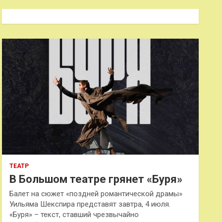
с
к
ТЕАТР
В Большом театре грянет «Буря»
Балет на сюжет «поздней романтической драмы»
Уильяма Шекспира представят завтра, 4 июля.
«Буря» – текст, ставший чрезвычайно