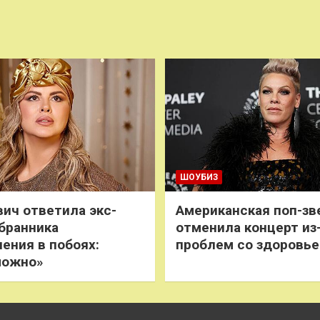
ШОУБИЗ
ич ответила экс-
Американская поп-зв
бранника
отменила концерт из
нения в побоях:
проблем со здоровь
можно»