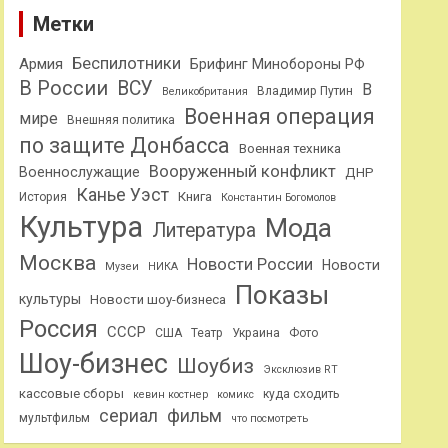
Метки
Беспилотники
Армия
Брифинг Минобороны РФ
В России
ВСУ
В
Владимир Путин
Великобритания
Военная операция
мире
Внешняя политика
по защите Донбасса
Военная техника
Вооруженный конфликт
Военнослужащие
ДНР
Канье Уэст
Книга
История
Константин Богомолов
Культура
Мода
Литература
Москва
Новости России
Новости
Музеи
НИКА
Показы
культуры
Новости шоу-бизнеса
Россия
СССР
США
Театр
Украина
Фото
Шоу-бизнес
Шоубиз
Эксклюзив RT
кассовые сборы
куда сходить
кевин костнер
комикс
сериал
фильм
мультфильм
что посмотреть