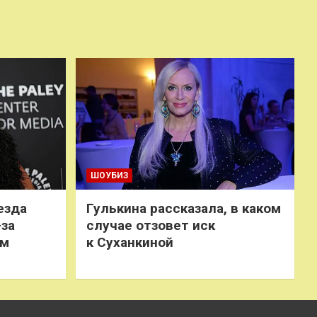
ШОУБИЗ
езда
Гулькина рассказала, в каком
-за
случае отзовет иск
ем
к Суханкиной