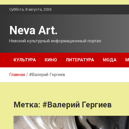
Перейти
Суббота, 8 августа, 2026
к
содержимому
Neva Art.
Невский культурный информационный портал.
КУЛЬТУРА
КИНО
ЛИТЕРАТУРА
МОДА
М
Главная
#Валерий Гергиев
Метка:
#Валерий Гергиев