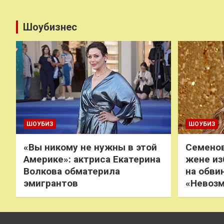
Шоубизнес
ШОУБИЗ
ШОУБИЗ
«Вы никому не нужны в этой
Семенов
Америке»: актриса Екатерина
жене из
Волкова обматерила
на обви
эмигрантов
«Невоз