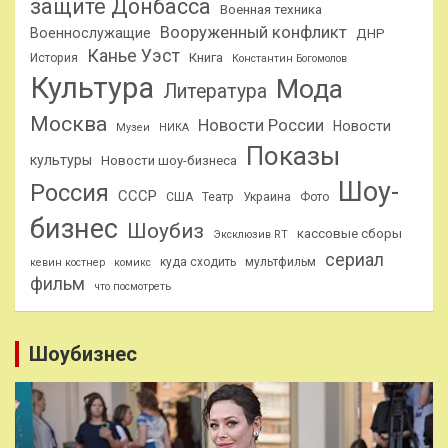
защите Донбасса
Военная техника
Вооруженный конфликт
Военнослужащие
ДНР
Канье Уэст
Книга
История
Константин Богомолов
Культура
Мода
Литература
Москва
Новости России
Новости
Музеи
НИКА
Показы
культуры
Новости шоу-бизнеса
Шоу-
Россия
СССР
США
Театр
Украина
Фото
бизнес
Шоубиз
кассовые сборы
Эксклюзив RT
сериал
куда сходить
мультфильм
кевин костнер
комикс
фильм
что посмотреть
Шоубизнес