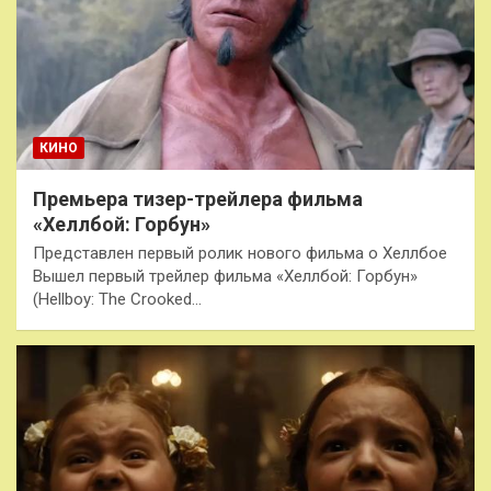
КИНО
Премьера тизер-трейлера фильма
«Хеллбой: Горбун»
Представлен первый ролик нового фильма о Хеллбое
Вышел первый трейлер фильма «Хеллбой: Горбун»
(Hellboy: The Crooked…