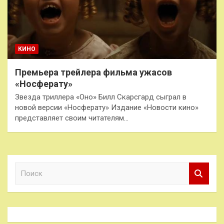
КИНО
Премьера трейлера фильма ужасов
«Носферату»
Звезда триллера «Оно» Билл Скарсгард сыграл в
новой версии «Носферату» Издание «Новости кино»
представляет своим читателям…
П
о
и
с
к