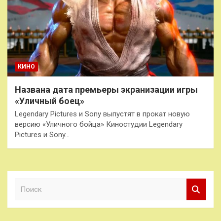
КИНО
Названа дата премьеры экранизации игры
«Уличный боец»
Legendary Pictures и Sony выпустят в прокат новую
версию «Уличного бойца» Киностудии Legendary
Pictures и Sony…
П
о
и
с