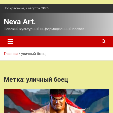
Перейти
Воскресенье, 9 августа, 2026
к
содержимому
Neva Art.
Невский культурный информационный портал.
Главная
уличный боец
Метка:
уличный боец