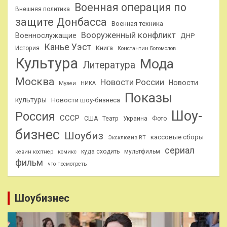
Военная операция по
Внешняя политика
защите Донбасса
Военная техника
Вооруженный конфликт
Военнослужащие
ДНР
Канье Уэст
Книга
История
Константин Богомолов
Культура
Мода
Литература
Москва
Новости России
Новости
Музеи
НИКА
Показы
культуры
Новости шоу-бизнеса
Шоу-
Россия
СССР
США
Театр
Украина
Фото
бизнес
Шоубиз
кассовые сборы
Эксклюзив RT
сериал
куда сходить
мультфильм
кевин костнер
комикс
фильм
что посмотреть
Шоубизнес