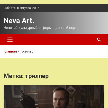
Перейти
Суббота, 8 августа, 2026
к
содержимому
Neva Art.
Невский культурный информационный портал.
Главная
триллер
Метка:
триллер