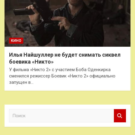
КИНО
Илья Найшуллер не будет снимать сиквел
боевика «Никто»
У фильма «Никто 2» с участием Боба Оденкирка
сменился режиссер Боевик «Никто 2» официально
запущен в…
П
о
и
с