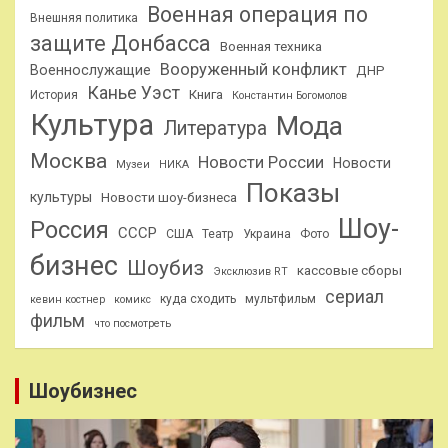
Военная операция по
Внешняя политика
защите Донбасса
Военная техника
Вооруженный конфликт
Военнослужащие
ДНР
Канье Уэст
Книга
История
Константин Богомолов
Культура
Мода
Литература
Москва
Новости России
Новости
Музеи
НИКА
Показы
культуры
Новости шоу-бизнеса
Шоу-
Россия
СССР
США
Театр
Украина
Фото
бизнес
Шоубиз
кассовые сборы
Эксклюзив RT
сериал
куда сходить
мультфильм
кевин костнер
комикс
фильм
что посмотреть
Шоубизнес