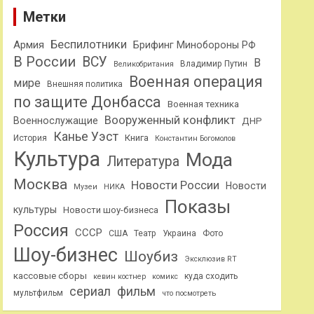
Метки
Беспилотники
Армия
Брифинг Минобороны РФ
В России
ВСУ
В
Владимир Путин
Великобритания
Военная операция
мире
Внешняя политика
по защите Донбасса
Военная техника
Вооруженный конфликт
Военнослужащие
ДНР
Канье Уэст
Книга
История
Константин Богомолов
Культура
Мода
Литература
Москва
Новости России
Новости
Музеи
НИКА
Показы
культуры
Новости шоу-бизнеса
Россия
СССР
США
Театр
Украина
Фото
Шоу-бизнес
Шоубиз
Эксклюзив RT
кассовые сборы
куда сходить
кевин костнер
комикс
сериал
фильм
мультфильм
что посмотреть