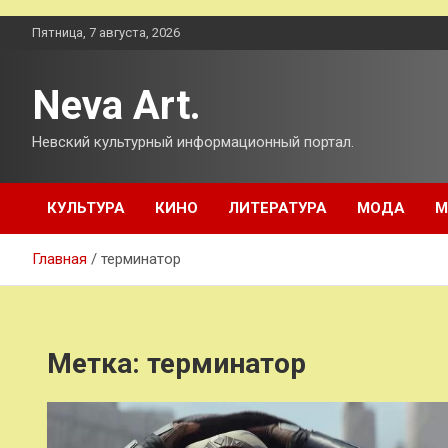
Перейти
Пятница, 7 августа, 2026
к
содержимому
Neva Art.
Невский культурный информационный портал.
КУЛЬТУРА
КИНО
ЛИТЕРАТУРА
МОДА
М
Главная
терминатор
Метка:
терминатор