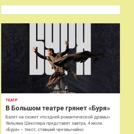
с
к
ТЕАТР
В Большом театре грянет «Буря»
Балет на сюжет «поздней романтической драмы»
Уильяма Шекспира представят завтра, 4 июля.
«Буря» – текст, ставший чрезвычайно