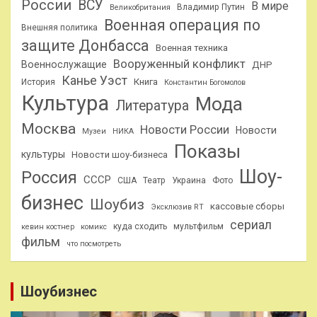
России
ВСУ
В мире
Владимир Путин
Великобритания
Военная операция по
Внешняя политика
защите Донбасса
Военная техника
Вооруженный конфликт
Военнослужащие
ДНР
Канье Уэст
Книга
История
Константин Богомолов
Культура
Мода
Литература
Москва
Новости России
Новости
Музеи
НИКА
Показы
культуры
Новости шоу-бизнеса
Шоу-
Россия
СССР
США
Театр
Украина
Фото
бизнес
Шоубиз
кассовые сборы
Эксклюзив RT
сериал
куда сходить
мультфильм
кевин костнер
комикс
фильм
что посмотреть
Шоубизнес