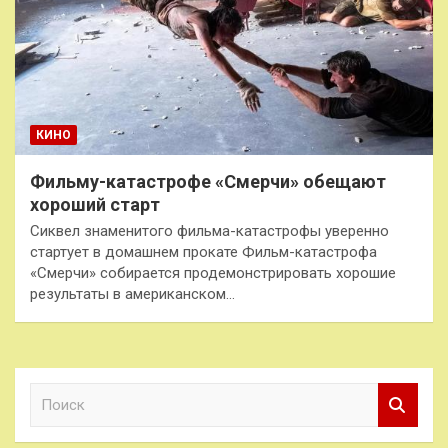
КИНО
Фильму-катастрофе «Смерчи» обещают
хороший старт
Сиквел знаменитого фильма-катастрофы уверенно
стартует в домашнем прокате Фильм-катастрофа
«Смерчи» собирается продемонстрировать хорошие
результаты в американском…
П
о
и