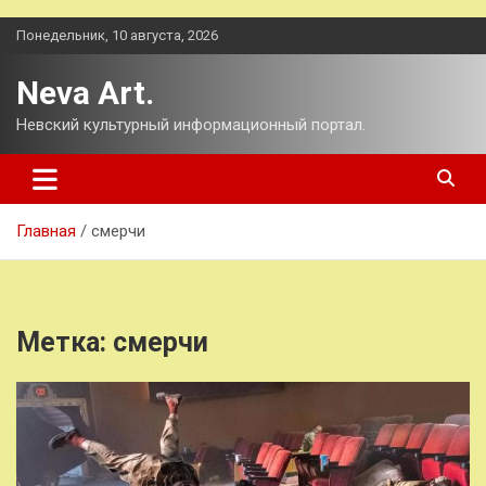
Перейти
Понедельник, 10 августа, 2026
к
содержимому
Neva Art.
Невский культурный информационный портал.
Главная
смерчи
Метка:
смерчи