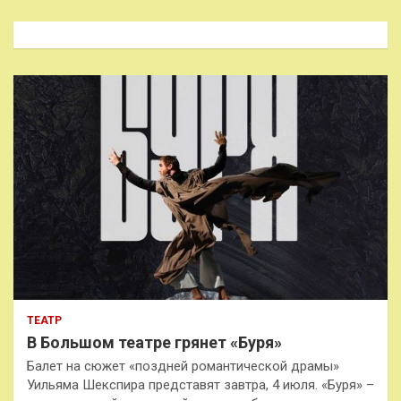
с
к
ТЕАТР
В Большом театре грянет «Буря»
Балет на сюжет «поздней романтической драмы»
Уильяма Шекспира представят завтра, 4 июля. «Буря» –