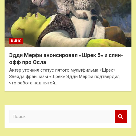
КИНО
Эдди Мерфи анонсировал «Шрек 5» и спин-
офф про Осла
Актер уточнил статус пятого мультфильма «Шрек»
Звезда франшизы «Шрек» Эдди Мерфи подтвердил,
что работа над пятой…
П
о
и
с