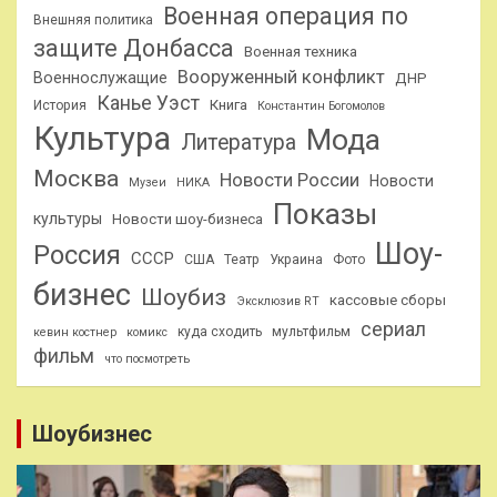
Военная операция по
Внешняя политика
защите Донбасса
Военная техника
Вооруженный конфликт
Военнослужащие
ДНР
Канье Уэст
Книга
История
Константин Богомолов
Культура
Мода
Литература
Москва
Новости России
Новости
Музеи
НИКА
Показы
культуры
Новости шоу-бизнеса
Шоу-
Россия
СССР
США
Театр
Украина
Фото
бизнес
Шоубиз
кассовые сборы
Эксклюзив RT
сериал
куда сходить
мультфильм
кевин костнер
комикс
фильм
что посмотреть
Шоубизнес