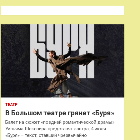
с
к
ТЕАТР
В Большом театре грянет «Буря»
Балет на сюжет «поздней романтической драмы»
Уильяма Шекспира представят завтра, 4 июля.
«Буря» – текст, ставший чрезвычайно