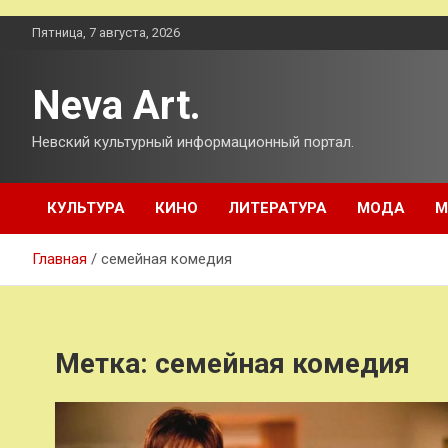
Перейти
Пятница, 7 августа, 2026
к
содержимому
Neva Art.
Невский культурный информационный портал.
КУЛЬТУРА
КИНО
ЛИТЕРАТУРА
МОДА
М
Главная
семейная комедия
Метка:
семейная комедия