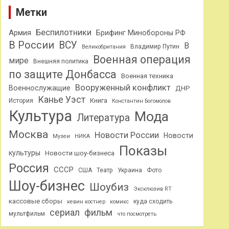
Метки
Беспилотники
Армия
Брифинг Минобороны РФ
В России
ВСУ
В
Владимир Путин
Великобритания
Военная операция
мире
Внешняя политика
по защите Донбасса
Военная техника
Вооруженный конфликт
Военнослужащие
ДНР
Канье Уэст
Книга
История
Константин Богомолов
Культура
Мода
Литература
Москва
Новости России
Новости
Музеи
НИКА
Показы
культуры
Новости шоу-бизнеса
Россия
СССР
США
Театр
Украина
Фото
Шоу-бизнес
Шоубиз
Эксклюзив RT
кассовые сборы
куда сходить
кевин костнер
комикс
сериал
фильм
мультфильм
что посмотреть