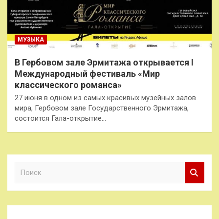
МУЗЫКА
В Гербовом зале Эрмитажа открывается I
Международный фестиваль «Мир
классического романса»
27 июня в одном из самых красивых музейных залов
мира, Гербовом зале Государственного Эрмитажа,
состоится Гала-открытие…
П
о
и
с
к