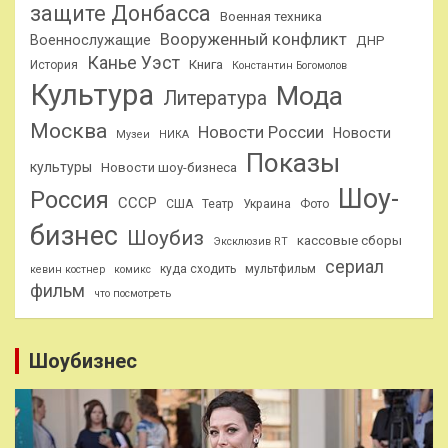
защите Донбасса
Военная техника
Вооруженный конфликт
Военнослужащие
ДНР
Канье Уэст
Книга
История
Константин Богомолов
Культура
Мода
Литература
Москва
Новости России
Новости
Музеи
НИКА
Показы
культуры
Новости шоу-бизнеса
Шоу-
Россия
СССР
США
Театр
Украина
Фото
бизнес
Шоубиз
кассовые сборы
Эксклюзив RT
сериал
куда сходить
мультфильм
кевин костнер
комикс
фильм
что посмотреть
Шоубизнес