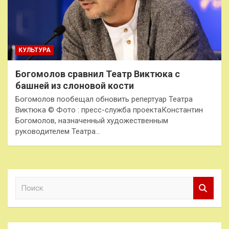
КУЛЬТУРА
Богомолов сравнил Театр Виктюка с
башней из слоновой кости
Богомолов пообещал обновить репертуар Театра
Виктюка © Фото : пресс-служба проектаКонстантин
Богомолов, назначенный художественным
руководителем Театра…
П
о
и
с
к