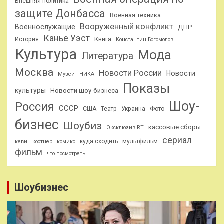
Внешняя политика
защите Донбасса
Военная техника
Вооруженный конфликт
Военнослужащие
ДНР
Канье Уэст
Книга
История
Константин Богомолов
Культура
Мода
Литература
Москва
Новости России
Новости
Музеи
НИКА
Показы
культуры
Новости шоу-бизнеса
Шоу-
Россия
СССР
США
Театр
Украина
Фото
бизнес
Шоубиз
кассовые сборы
Эксклюзив RT
сериал
куда сходить
мультфильм
кевин костнер
комикс
фильм
что посмотреть
Шоубизнес