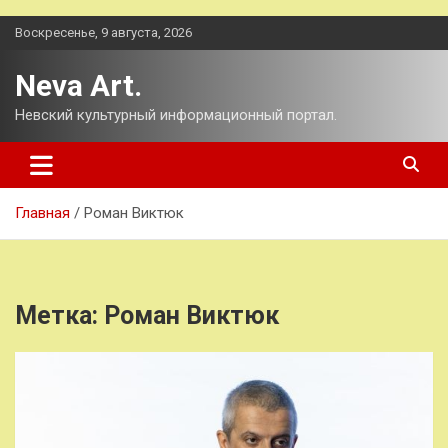
Перейти
Воскресенье, 9 августа, 2026
к
содержимому
Neva Art.
Невский культурный информационный портал.
Главная
Роман Виктюк
Метка:
Роман Виктюк