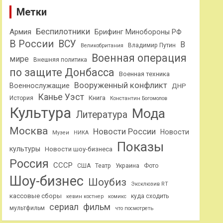
Метки
Беспилотники
Армия
Брифинг Минобороны РФ
В России
ВСУ
В
Владимир Путин
Великобритания
Военная операция
мире
Внешняя политика
по защите Донбасса
Военная техника
Вооруженный конфликт
Военнослужащие
ДНР
Канье Уэст
Книга
История
Константин Богомолов
Культура
Мода
Литература
Москва
Новости России
Новости
Музеи
НИКА
Показы
культуры
Новости шоу-бизнеса
Россия
СССР
США
Театр
Украина
Фото
Шоу-бизнес
Шоубиз
Эксклюзив RT
кассовые сборы
куда сходить
кевин костнер
комикс
сериал
фильм
мультфильм
что посмотреть