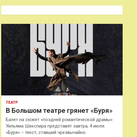
с
к
ТЕАТР
В Большом театре грянет «Буря»
Балет на сюжет «поздней романтической драмы»
Уильяма Шекспира представят завтра, 4 июля.
«Буря» – текст, ставший чрезвычайно