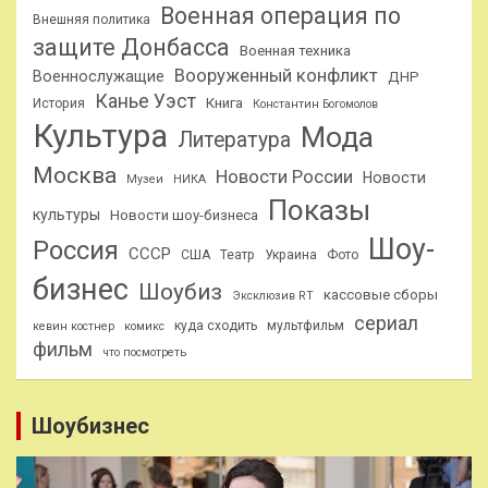
Военная операция по
Внешняя политика
защите Донбасса
Военная техника
Вооруженный конфликт
Военнослужащие
ДНР
Канье Уэст
Книга
История
Константин Богомолов
Культура
Мода
Литература
Москва
Новости России
Новости
Музеи
НИКА
Показы
культуры
Новости шоу-бизнеса
Шоу-
Россия
СССР
США
Театр
Украина
Фото
бизнес
Шоубиз
кассовые сборы
Эксклюзив RT
сериал
куда сходить
мультфильм
кевин костнер
комикс
фильм
что посмотреть
Шоубизнес