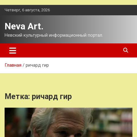
Перейти
Четверг, 6 августа, 2026
к
содержимому
Neva Art.
Невский культурный информационный портал.
Главная
ричард гир
Метка:
ричард гир