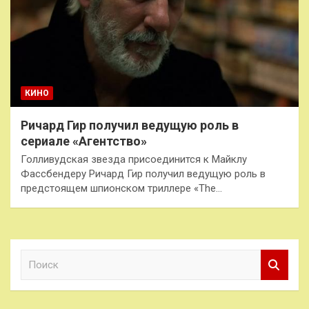
КИНО
Ричард Гир получил ведущую роль в
сериале «Агентство»
Голливудская звезда присоединится к Майклу
Фассбендеру Ричард Гир получил ведущую роль в
предстоящем шпионском триллере «The…
П
о
и
с