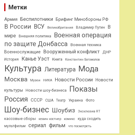
Метки
Беспилотники
Армия
Брифинг Минобороны РФ
В России
ВСУ
В
Владимир Путин
Великобритания
Военная операция
мире
Внешняя политика
по защите Донбасса
Военная техника
Вооруженный конфликт
Военнослужащие
ДНР
Канье Уэст
Книга
История
Константин Богомолов
Культура
Мода
Литература
Москва
Новости России
Новости
Музеи
НИКА
Показы
культуры
Новости шоу-бизнеса
Россия
СССР
США
Театр
Украина
Фото
Шоу-бизнес
Шоубиз
Эксклюзив RT
кассовые сборы
куда сходить
кевин костнер
комикс
сериал
фильм
мультфильм
что посмотреть