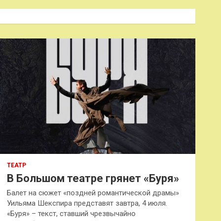
с
к
ТЕАТР
В Большом театре грянет «Буря»
Балет на сюжет «поздней романтической драмы»
Уильяма Шекспира представят завтра, 4 июля.
«Буря» – текст, ставший чрезвычайно