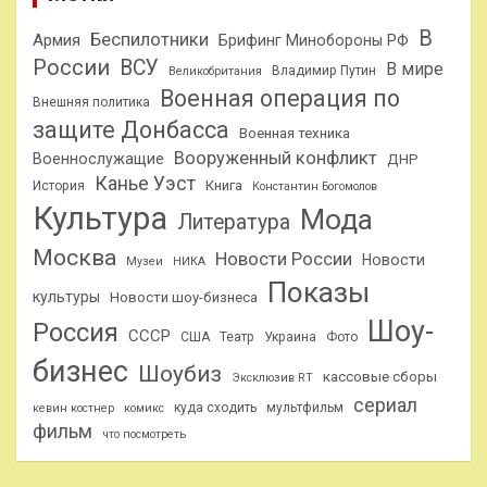
В
Беспилотники
Армия
Брифинг Минобороны РФ
России
ВСУ
В мире
Владимир Путин
Великобритания
Военная операция по
Внешняя политика
защите Донбасса
Военная техника
Вооруженный конфликт
Военнослужащие
ДНР
Канье Уэст
Книга
История
Константин Богомолов
Культура
Мода
Литература
Москва
Новости России
Новости
Музеи
НИКА
Показы
культуры
Новости шоу-бизнеса
Шоу-
Россия
СССР
США
Театр
Украина
Фото
бизнес
Шоубиз
кассовые сборы
Эксклюзив RT
сериал
куда сходить
мультфильм
кевин костнер
комикс
фильм
что посмотреть