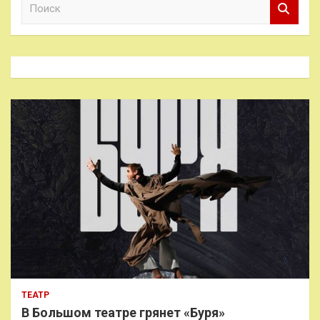
о
и
с
к
ТЕАТР
В Большом театре грянет «Буря»