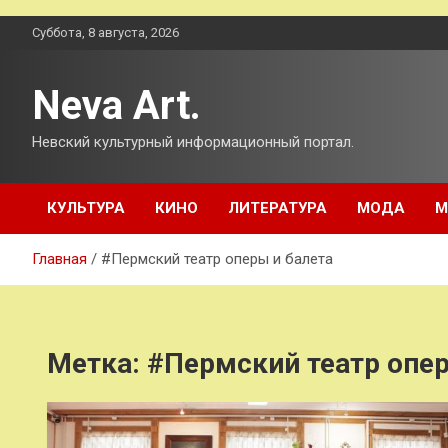
Перейти
Суббота, 8 августа, 2026
к
содержимому
Neva Art.
Невский культурный информационный портал.
КУЛЬТУРА
КИНО
ЛИТЕРАТУРА
МОДА
М
Главная
#Пермский театр оперы и балета
Метка:
#Пермский театр опер