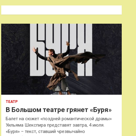
с
к
ТЕАТР
В Большом театре грянет «Буря»
Балет на сюжет «поздней романтической драмы»
Уильяма Шекспира представят завтра, 4 июля.
«Буря» – текст, ставший чрезвычайно