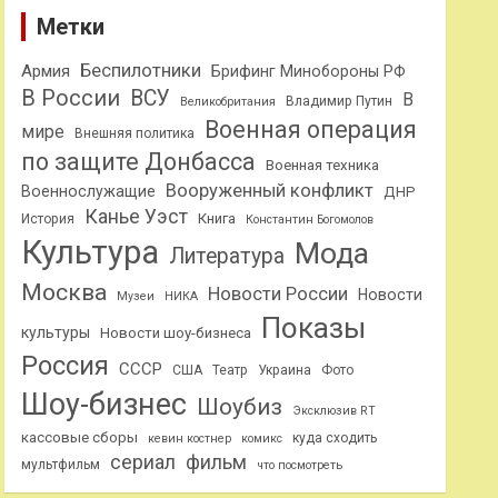
Метки
Беспилотники
Армия
Брифинг Минобороны РФ
В России
ВСУ
В
Владимир Путин
Великобритания
Военная операция
мире
Внешняя политика
по защите Донбасса
Военная техника
Вооруженный конфликт
Военнослужащие
ДНР
Канье Уэст
Книга
История
Константин Богомолов
Культура
Мода
Литература
Москва
Новости России
Новости
Музеи
НИКА
Показы
культуры
Новости шоу-бизнеса
Россия
СССР
США
Театр
Украина
Фото
Шоу-бизнес
Шоубиз
Эксклюзив RT
кассовые сборы
куда сходить
кевин костнер
комикс
сериал
фильм
мультфильм
что посмотреть