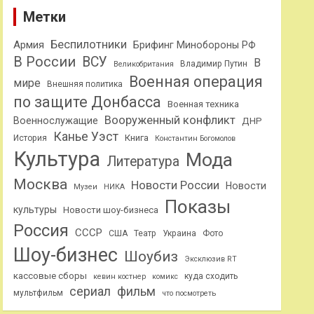
Метки
Беспилотники
Армия
Брифинг Минобороны РФ
В России
ВСУ
В
Владимир Путин
Великобритания
Военная операция
мире
Внешняя политика
по защите Донбасса
Военная техника
Вооруженный конфликт
Военнослужащие
ДНР
Канье Уэст
Книга
История
Константин Богомолов
Культура
Мода
Литература
Москва
Новости России
Новости
Музеи
НИКА
Показы
культуры
Новости шоу-бизнеса
Россия
СССР
США
Театр
Украина
Фото
Шоу-бизнес
Шоубиз
Эксклюзив RT
кассовые сборы
куда сходить
кевин костнер
комикс
сериал
фильм
мультфильм
что посмотреть