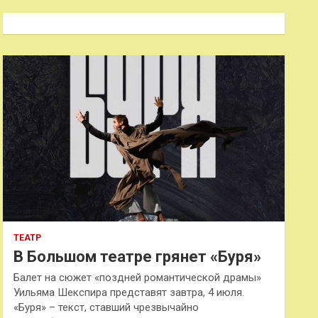
с
к
ТЕАТР
В Большом театре грянет «Буря»
Балет на сюжет «поздней романтической драмы»
Уильяма Шекспира представят завтра, 4 июля.
«Буря» – текст, ставший чрезвычайно