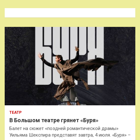
с
к
ТЕАТР
В Большом театре грянет «Буря»
Балет на сюжет «поздней романтической драмы»
Уильяма Шекспира представят завтра, 4 июля. «Буря» –