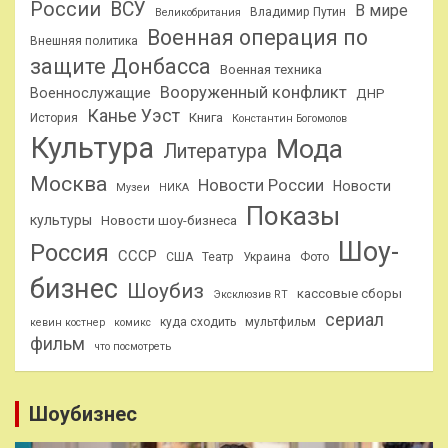
России
ВСУ
В мире
Владимир Путин
Великобритания
Военная операция по
Внешняя политика
защите Донбасса
Военная техника
Вооруженный конфликт
Военнослужащие
ДНР
Канье Уэст
Книга
История
Константин Богомолов
Культура
Мода
Литература
Москва
Новости России
Новости
Музеи
НИКА
Показы
культуры
Новости шоу-бизнеса
Шоу-
Россия
СССР
США
Театр
Украина
Фото
бизнес
Шоубиз
кассовые сборы
Эксклюзив RT
сериал
куда сходить
мультфильм
кевин костнер
комикс
фильм
что посмотреть
Шоубизнес