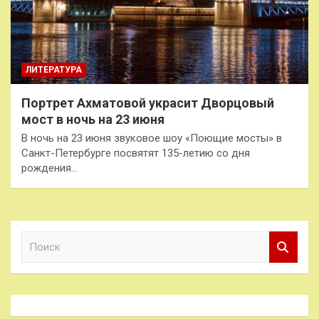
ЛИТЕРАТУРА
Портрет Ахматовой украсит Дворцовый
мост в ночь на 23 июня
В ночь на 23 июня звуковое шоу «Поющие мосты» в
Санкт-Петербурге посвятят 135-летию со дня
рождения…
П
о
и
с
к