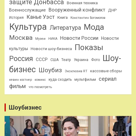
защите Донбасса
Военная техника
Вооруженный конфликт
Военнослужащие
ДНР
Канье Уэст
Книга
История
Константин Богомолов
Культура
Мода
Литература
Москва
Новости России
Новости
Музеи
НИКА
Показы
культуры
Новости шоу-бизнеса
Шоу-
Россия
СССР
США
Театр
Украина
Фото
бизнес
Шоубиз
кассовые сборы
Эксклюзив RT
сериал
куда сходить
мультфильм
кевин костнер
комикс
фильм
что посмотреть
Шоубизнес