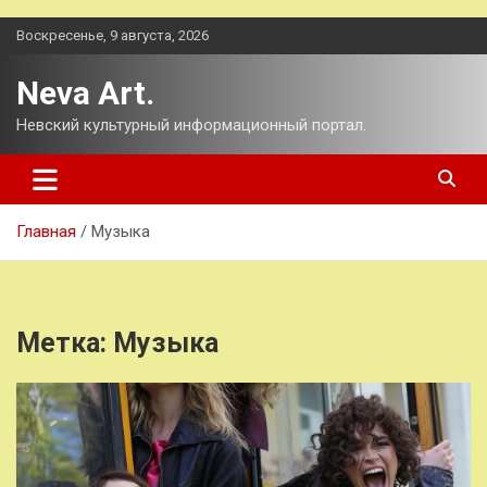
Перейти
Воскресенье, 9 августа, 2026
к
содержимому
Neva Art.
Невский культурный информационный портал.
Главная
Музыка
Метка:
Музыка