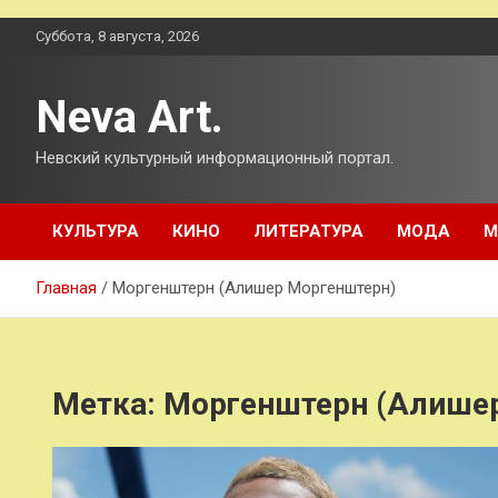
Перейти
Суббота, 8 августа, 2026
к
содержимому
Neva Art.
Невский культурный информационный портал.
КУЛЬТУРА
КИНО
ЛИТЕРАТУРА
МОДА
М
Главная
Моргенштерн (Алишер Моргенштерн)
Метка:
Моргенштерн (Алише