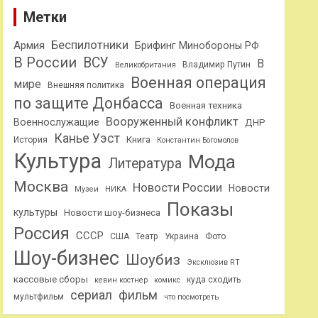
Метки
Беспилотники
Армия
Брифинг Минобороны РФ
В России
ВСУ
В
Владимир Путин
Великобритания
Военная операция
мире
Внешняя политика
по защите Донбасса
Военная техника
Вооруженный конфликт
Военнослужащие
ДНР
Канье Уэст
Книга
История
Константин Богомолов
Культура
Мода
Литература
Москва
Новости России
Новости
Музеи
НИКА
Показы
культуры
Новости шоу-бизнеса
Россия
СССР
США
Театр
Украина
Фото
Шоу-бизнес
Шоубиз
Эксклюзив RT
кассовые сборы
куда сходить
кевин костнер
комикс
сериал
фильм
мультфильм
что посмотреть