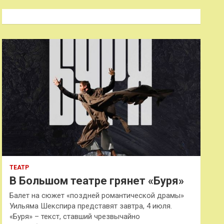
с
к
ТЕАТР
В Большом театре грянет «Буря»
Балет на сюжет «поздней романтической драмы»
Уильяма Шекспира представят завтра, 4 июля.
«Буря» – текст, ставший чрезвычайно