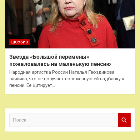
ШОУБИЗ
Звезда «Большой перемены»
пожаловалась на маленькую пенсию
Народная артистка России Наталья Гвоздикова
заявила, что не получает положенную ей надбавку к
пенсии. Ее цитирует…
П
о
и
с