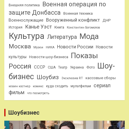
Военная операция по
Внешняя политика
защите Донбасса
Военная техника
Вооруженный конфликт
Военнослужащие
ДНР
Канье Уэст
Книга
История
Константин Богомолов
Культура
Мода
Литература
Москва
Новости России
Новости
Музеи
НИКА
Показы
культуры
Новости шоу-бизнеса
Шоу-
Россия
СССР
США
Театр
Украина
Фото
бизнес
Шоубиз
кассовые сборы
Эксклюзив RT
сериал
куда сходить
мультфильм
кевин костнер
комикс
фильм
что посмотреть
Шоубизнес