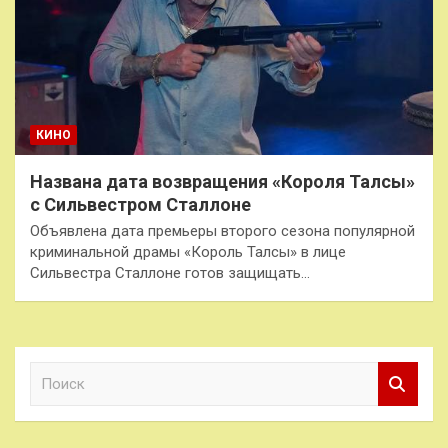
КИНО
Названа дата возвращения «Короля Талсы»
с Сильвестром Сталлоне
Объявлена дата премьеры второго сезона популярной
криминальной драмы «Король Талсы» в лице
Сильвестра Сталлоне готов защищать…
П
о
и
с