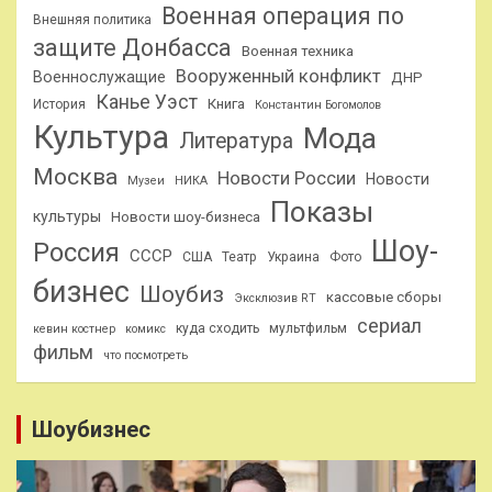
Военная операция по
Внешняя политика
защите Донбасса
Военная техника
Вооруженный конфликт
Военнослужащие
ДНР
Канье Уэст
Книга
История
Константин Богомолов
Культура
Мода
Литература
Москва
Новости России
Новости
Музеи
НИКА
Показы
культуры
Новости шоу-бизнеса
Шоу-
Россия
СССР
США
Театр
Украина
Фото
бизнес
Шоубиз
кассовые сборы
Эксклюзив RT
сериал
куда сходить
мультфильм
кевин костнер
комикс
фильм
что посмотреть
Шоубизнес