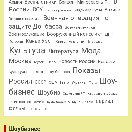
В
Беспилотники
Армия
Брифинг Минобороны РФ
России
ВСУ
В мире
Владимир Путин
Великобритания
Военная операция по
Внешняя политика
защите Донбасса
Военная техника
Вооруженный конфликт
Военнослужащие
ДНР
Канье Уэст
Книга
История
Константин Богомолов
Культура
Мода
Литература
Москва
Новости России
Новости
Музеи
НИКА
Показы
культуры
Новости шоу-бизнеса
Шоу-
Россия
СССР
США
Театр
Украина
Фото
бизнес
Шоубиз
кассовые сборы
Эксклюзив RT
сериал
куда сходить
мультфильм
кевин костнер
комикс
фильм
что посмотреть
Шоубизнес