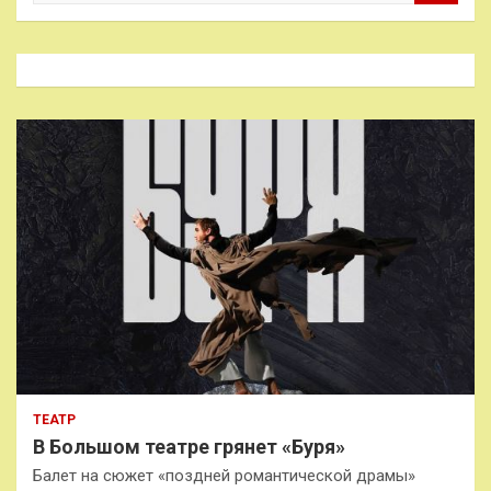
и
с
к
ТЕАТР
В Большом театре грянет «Буря»
Балет на сюжет «поздней романтической драмы»