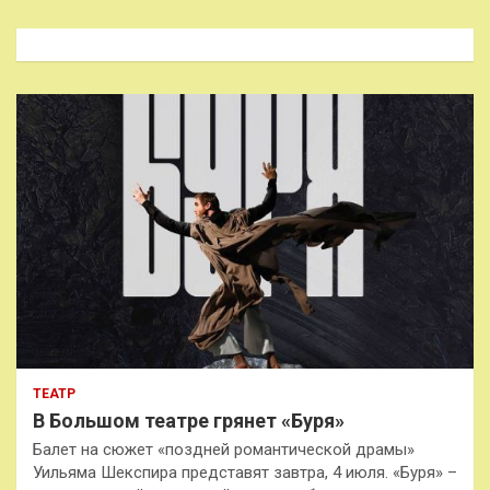
с
к
ТЕАТР
В Большом театре грянет «Буря»
Балет на сюжет «поздней романтической драмы»
Уильяма Шекспира представят завтра, 4 июля. «Буря» –