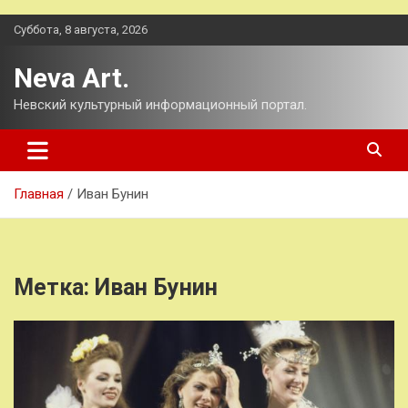
Перейти
Суббота, 8 августа, 2026
к
содержимому
Neva Art.
Невский культурный информационный портал.
Главная
Иван Бунин
Метка:
Иван Бунин