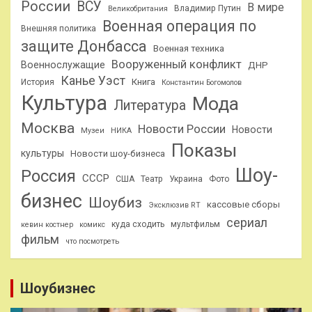
России
ВСУ
В мире
Владимир Путин
Великобритания
Военная операция по
Внешняя политика
защите Донбасса
Военная техника
Вооруженный конфликт
Военнослужащие
ДНР
Канье Уэст
Книга
История
Константин Богомолов
Культура
Мода
Литература
Москва
Новости России
Новости
Музеи
НИКА
Показы
культуры
Новости шоу-бизнеса
Шоу-
Россия
СССР
США
Театр
Украина
Фото
бизнес
Шоубиз
кассовые сборы
Эксклюзив RT
сериал
куда сходить
мультфильм
кевин костнер
комикс
фильм
что посмотреть
Шоубизнес