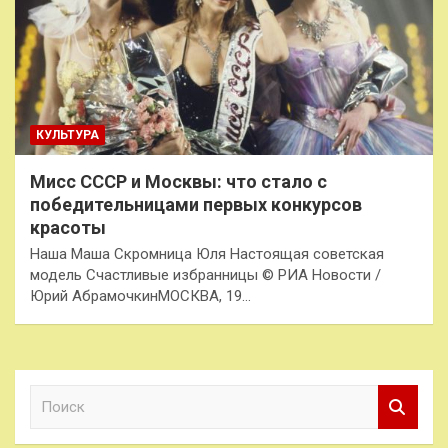
КУЛЬТУРА
Мисс СССР и Москвы: что стало с
победительницами первых конкурсов
красоты
Наша Маша Скромница Юля Настоящая советская
модель Счастливые избранницы © РИА Новости /
Юрий АбрамочкинМОСКВА, 19…
П
о
и