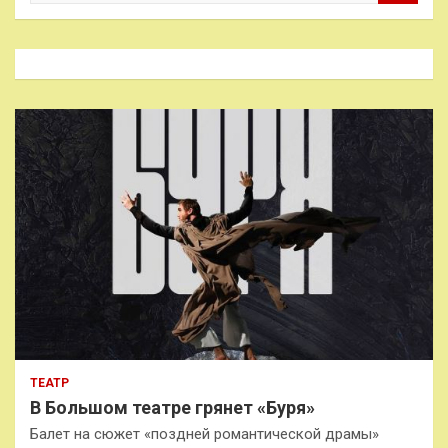
и
с
к
ТЕАТР
В Большом театре грянет «Буря»
Балет на сюжет «поздней романтической драмы»