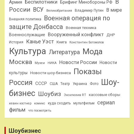
В
Беспилотники
Армия
Брифинг Минобороны РФ
России
ВСУ
В мире
Владимир Путин
Великобритания
Военная операция по
Внешняя политика
защите Донбасса
Военная техника
Вооруженный конфликт
Военнослужащие
ДНР
Канье Уэст
Книга
История
Константин Богомолов
Культура
Мода
Литература
Москва
Новости России
Новости
Музеи
НИКА
Показы
культуры
Новости шоу-бизнеса
Шоу-
Россия
СССР
США
Театр
Украина
Фото
бизнес
Шоубиз
кассовые сборы
Эксклюзив RT
сериал
куда сходить
мультфильм
кевин костнер
комикс
фильм
что посмотреть
Шоубизнес