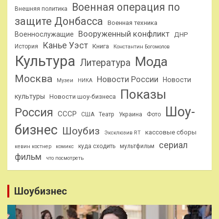
Военная операция по
Внешняя политика
защите Донбасса
Военная техника
Вооруженный конфликт
Военнослужащие
ДНР
Канье Уэст
Книга
История
Константин Богомолов
Культура
Мода
Литература
Москва
Новости России
Новости
Музеи
НИКА
Показы
культуры
Новости шоу-бизнеса
Шоу-
Россия
СССР
США
Театр
Украина
Фото
бизнес
Шоубиз
кассовые сборы
Эксклюзив RT
сериал
куда сходить
мультфильм
кевин костнер
комикс
фильм
что посмотреть
Шоубизнес