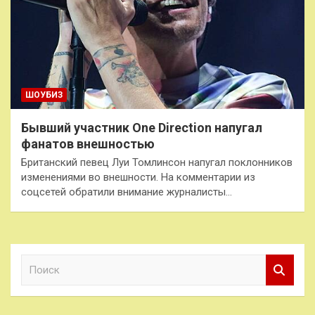
ШОУБИЗ
Бывший участник One Direction напугал
фанатов внешностью
Британский певец Луи Томлинсон напугал поклонников
изменениями во внешности. На комментарии из
соцсетей обратили внимание журналисты…
П
о
и
с