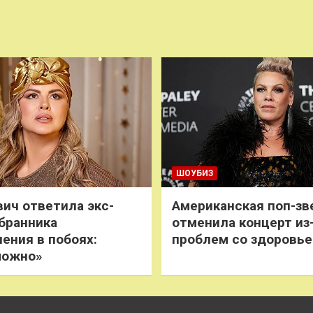
ШОУБИЗ
ич ответила экс-
Американская поп-зв
бранника
отменила концерт из
нения в побоях:
проблем со здоровь
можно»