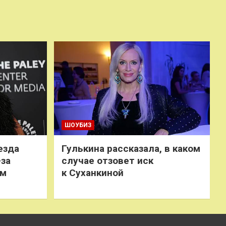
ШОУБИЗ
езда
Гулькина рассказала, в каком
-за
случае отзовет иск
ем
к Суханкиной