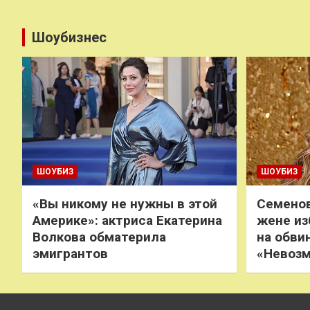
Шоубизнес
ШОУБИЗ
ШОУБИЗ
«Вы никому не нужны в этой
Семенов
Америке»: актриса Екатерина
жене из
Волкова обматерила
на обви
эмигрантов
«Невоз