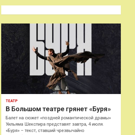
с
к
ТЕАТР
В Большом театре грянет «Буря»
Балет на сюжет «поздней романтической драмы»
Уильяма Шекспира представят завтра, 4 июля.
«Буря» – текст, ставший чрезвычайно