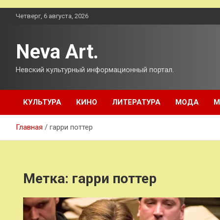
Перейти
Четверг, 6 августа, 2026
к
содержимому
Neva Art.
Невский культурный информационный портал.
КУЛЬТУРА
КИНО
ЛИТЕРАТУРА
МОДА
М
Главная
гарри поттер
Метка:
гарри поттер