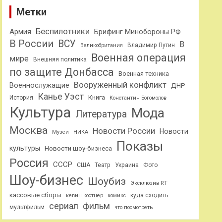
Метки
Беспилотники
Армия
Брифинг Минобороны РФ
В России
ВСУ
В
Владимир Путин
Великобритания
Военная операция
мире
Внешняя политика
по защите Донбасса
Военная техника
Вооруженный конфликт
Военнослужащие
ДНР
Канье Уэст
Книга
История
Константин Богомолов
Культура
Мода
Литература
Москва
Новости России
Новости
Музеи
НИКА
Показы
культуры
Новости шоу-бизнеса
Россия
СССР
США
Театр
Украина
Фото
Шоу-бизнес
Шоубиз
Эксклюзив RT
кассовые сборы
куда сходить
кевин костнер
комикс
сериал
фильм
мультфильм
что посмотреть