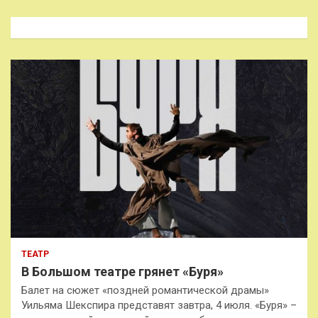
с
к
ТЕАТР
В Большом театре грянет «Буря»
Балет на сюжет «поздней романтической драмы»
Уильяма Шекспира представят завтра, 4 июля. «Буря» –