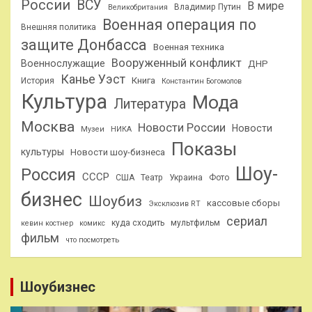
России
ВСУ
В мире
Владимир Путин
Великобритания
Военная операция по
Внешняя политика
защите Донбасса
Военная техника
Вооруженный конфликт
Военнослужащие
ДНР
Канье Уэст
Книга
История
Константин Богомолов
Культура
Мода
Литература
Москва
Новости России
Новости
Музеи
НИКА
Показы
культуры
Новости шоу-бизнеса
Шоу-
Россия
СССР
США
Театр
Украина
Фото
бизнес
Шоубиз
кассовые сборы
Эксклюзив RT
сериал
куда сходить
мультфильм
кевин костнер
комикс
фильм
что посмотреть
Шоубизнес