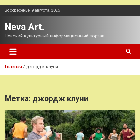
Перейти
Воскресенье, 9 августа, 2026
к
содержимому
Neva Art.
Невский культурный информационный портал.
Главная
джордж клуни
Метка:
джордж клуни