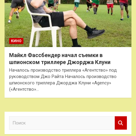
КИНО
Майкл Фассбендер начал съемки в
шпионском триллере Джорджа Клуни
Началось производство триллера «Агентство» под
руководством Джо Райта Началось производство
шпионского триллера Джорджа Клуни «Agency»
(«Агентство»…
П
о
и