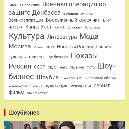
Военная операция по
Внешняя политика
защите Донбасса
Военная техника
Вооруженный конфликт
Военнослужащие
ДНР
Канье Уэст
Книга
История
Константин Богомолов
Культура
Мода
Литература
Москва
Новости России
Новости
Музеи
НИКА
Показы
культуры
Новости шоу-бизнеса
Шоу-
Россия
СССР
США
Театр
Украина
Фото
бизнес
Шоубиз
кассовые сборы
Эксклюзив RT
сериал
куда сходить
мультфильм
кевин костнер
комикс
фильм
что посмотреть
Шоубизнес