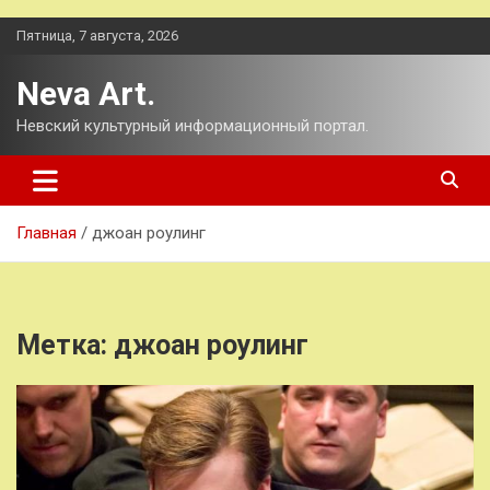
Перейти
Пятница, 7 августа, 2026
к
содержимому
Neva Art.
Невский культурный информационный портал.
Главная
джоан роулинг
Метка:
джоан роулинг