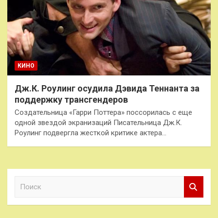
КИНО
Дж.К. Роулинг осудила Дэвида Теннанта за
поддержку трансгендеров
Создательница «Гарри Поттера» поссорилась с еще
одной звездой экранизаций Писательница Дж.К.
Роулинг подвергла жесткой критике актера…
П
о
и
с