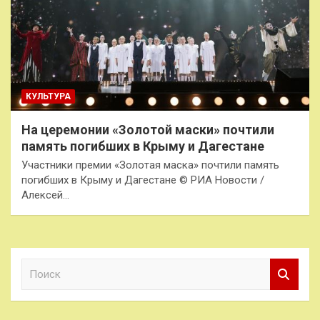
КУЛЬТУРА
На церемонии «Золотой маски» почтили
память погибших в Крыму и Дагестане
Участники премии «Золотая маска» почтили память
погибших в Крыму и Дагестане © РИА Новости /
Алексей…
П
о
и
с