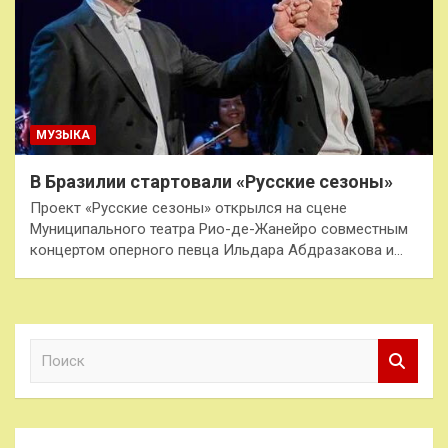
МУЗЫКА
В Бразилии стартовали «Русские сезоны»
Проект «Русские сезоны» открылся на сцене
Муниципального театра Рио-де-Жанейро совместным
концертом оперного певца Ильдара Абдразакова и…
П
о
и
с
к