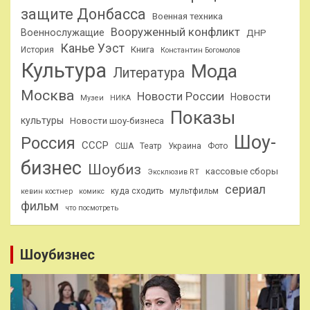
защите Донбасса
Военная техника
Вооруженный конфликт
Военнослужащие
ДНР
Канье Уэст
Книга
История
Константин Богомолов
Культура
Мода
Литература
Москва
Новости России
Новости
Музеи
НИКА
Показы
культуры
Новости шоу-бизнеса
Шоу-
Россия
СССР
США
Театр
Украина
Фото
бизнес
Шоубиз
кассовые сборы
Эксклюзив RT
сериал
куда сходить
мультфильм
кевин костнер
комикс
фильм
что посмотреть
Шоубизнес