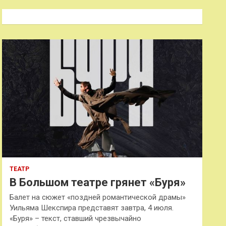
с
к
ТЕАТР
В Большом театре грянет «Буря»
Балет на сюжет «поздней романтической драмы»
Уильяма Шекспира представят завтра, 4 июля.
«Буря» – текст, ставший чрезвычайно