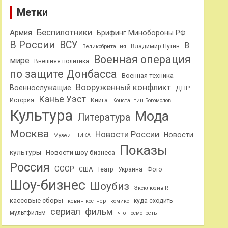
Метки
Беспилотники
Армия
Брифинг Минобороны РФ
В России
ВСУ
В
Владимир Путин
Великобритания
Военная операция
мире
Внешняя политика
по защите Донбасса
Военная техника
Вооруженный конфликт
Военнослужащие
ДНР
Канье Уэст
Книга
История
Константин Богомолов
Культура
Мода
Литература
Москва
Новости России
Новости
Музеи
НИКА
Показы
культуры
Новости шоу-бизнеса
Россия
СССР
США
Театр
Украина
Фото
Шоу-бизнес
Шоубиз
Эксклюзив RT
кассовые сборы
куда сходить
кевин костнер
комикс
сериал
фильм
мультфильм
что посмотреть