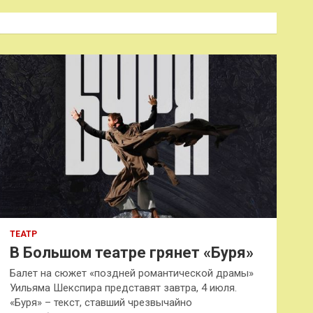
с
к
ТЕАТР
В Большом театре грянет «Буря»
Балет на сюжет «поздней романтической драмы»
Уильяма Шекспира представят завтра, 4 июля.
«Буря» – текст, ставший чрезвычайно