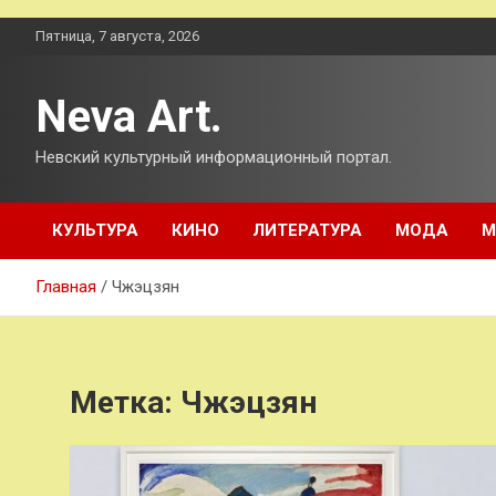
Перейти
Пятница, 7 августа, 2026
к
содержимому
Neva Art.
Невский культурный информационный портал.
КУЛЬТУРА
КИНО
ЛИТЕРАТУРА
МОДА
М
Главная
Чжэцзян
Метка:
Чжэцзян