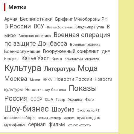
Метки
Беспилотники
Армия
Брифинг Минобороны РФ
В России
ВСУ
В
Владимир Путин
Великобритания
Военная операция
мире
Внешняя политика
по защите Донбасса
Военная техника
Вооруженный конфликт
Военнослужащие
ДНР
Канье Уэст
Книга
История
Константин Богомолов
Культура
Мода
Литература
Москва
Новости России
Новости
Музеи
НИКА
Показы
культуры
Новости шоу-бизнеса
Россия
СССР
США
Театр
Украина
Фото
Шоу-бизнес
Шоубиз
Эксклюзив RT
кассовые сборы
куда сходить
кевин костнер
комикс
сериал
фильм
мультфильм
что посмотреть