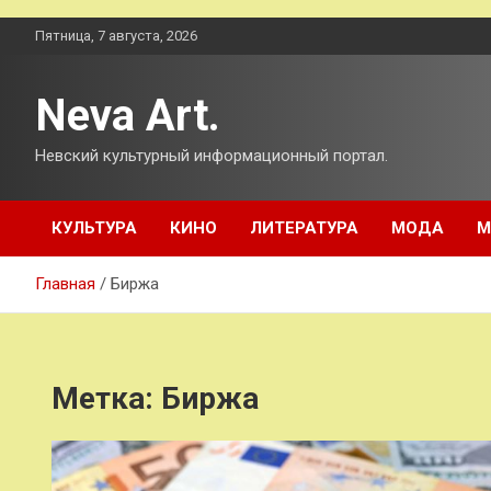
Перейти
Пятница, 7 августа, 2026
к
содержимому
Neva Art.
Невский культурный информационный портал.
КУЛЬТУРА
КИНО
ЛИТЕРАТУРА
МОДА
М
Главная
Биржа
Метка:
Биржа