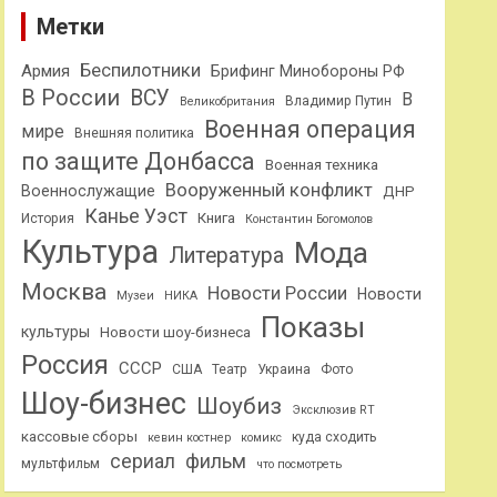
Метки
Беспилотники
Армия
Брифинг Минобороны РФ
В России
ВСУ
В
Владимир Путин
Великобритания
Военная операция
мире
Внешняя политика
по защите Донбасса
Военная техника
Вооруженный конфликт
Военнослужащие
ДНР
Канье Уэст
Книга
История
Константин Богомолов
Культура
Мода
Литература
Москва
Новости России
Новости
Музеи
НИКА
Показы
культуры
Новости шоу-бизнеса
Россия
СССР
США
Театр
Украина
Фото
Шоу-бизнес
Шоубиз
Эксклюзив RT
кассовые сборы
куда сходить
кевин костнер
комикс
сериал
фильм
мультфильм
что посмотреть