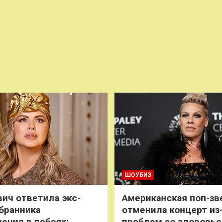
ШОУБИЗ
ич ответила экс-
Американская поп-зв
бранника
отменила концерт из
нения в побоях:
проблем со здоровь