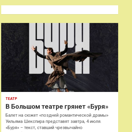
с
к
ТЕАТР
В Большом театре грянет «Буря»
Балет на сюжет «поздней романтической драмы»
Уильяма Шекспира представят завтра, 4 июля.
«Буря» – текст, ставший чрезвычайно