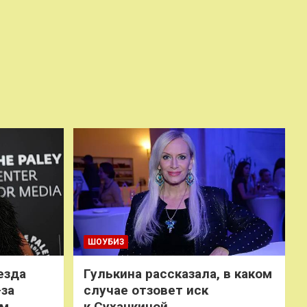
ШОУБИЗ
езда
Гулькина рассказала, в каком
-за
случае отзовет иск
ем
к Суханкиной