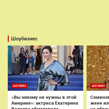
Шоубизнес
ШОУБИЗ
ШОУБИЗ
«Вы никому не нужны в этой
Семенов
Америке»: актриса Екатерина
жене из
Волкова обматерила
на обви