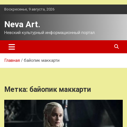
Перейти
Воскресенье, 9 августа, 2026
к
содержимому
Neva Art.
Невский культурный информационный портал.
Главная
байопик маккарти
Метка:
байопик маккарти