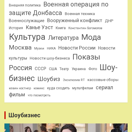
Военная операция по
Внешняя политика
защите Донбасса
Военная техника
Вооруженный конфликт
Военнослужащие
ДНР
Канье Уэст
Книга
История
Константин Богомолов
Культура
Мода
Литература
Москва
Новости России
Новости
Музеи
НИКА
Показы
культуры
Новости шоу-бизнеса
Шоу-
Россия
СССР
США
Театр
Украина
Фото
бизнес
Шоубиз
кассовые сборы
Эксклюзив RT
сериал
куда сходить
мультфильм
кевин костнер
комикс
фильм
что посмотреть
Шоубизнес