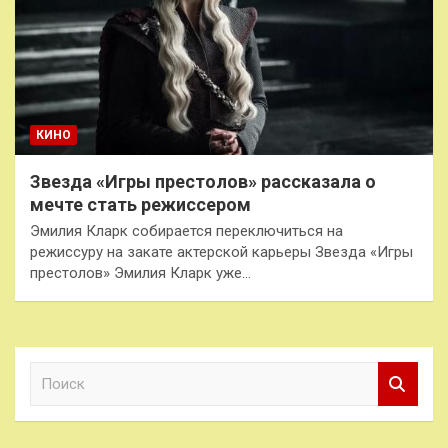
КИНО
Звезда «Игры престолов» рассказала о
мечте стать режиссером
Эмилия Кларк собирается переключиться на
режиссуру на закате актерской карьеры Звезда «Игры
престолов» Эмилия Кларк уже…
П
о
и
с